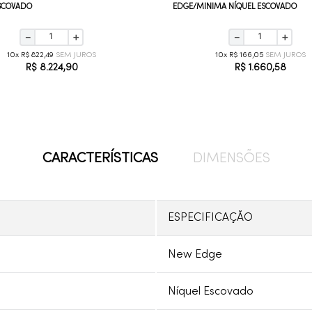
ESCOVADO
EDGE/MINIMA NÍQUEL ESCOVADO
－
＋
－
＋
10
R$
822
,
49
10
R$
166
,
05
R$
8
.
224
,
90
R$
1
.
660
,
58
CARACTERÍSTICAS
DIMENSÕES
ESPECIFICAÇÃO
New Edge
Níquel Escovado