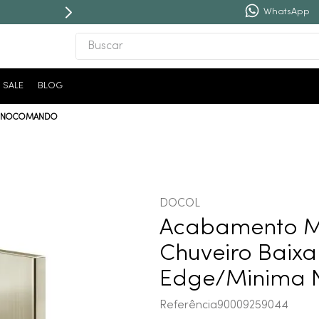
WhatsApp
Buscar
TERMOS MAIS BUSCADOS
SALE
BLOG
1
º
revestimento
ONOCOMANDO
2
º
níquel escovado
3
º
deca acabamento registro
4
º
torneira
5
º
atlas
DOCOL
6
º
perola
Acabamento 
7
º
deca you
Chuveiro Baixa
8
º
black matte
Edge/Minima N
9
º
red gold
Referência
90009259044