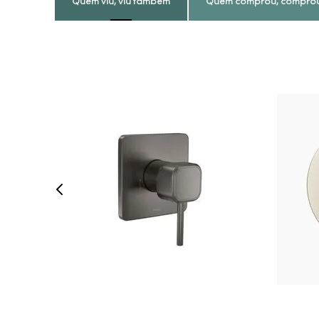
Quem viu, viu também
Quem comprou, compro
COMPRAR AGORA
VEJA MAIS