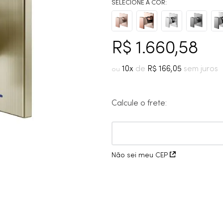
10
º
cobre escovado
R$
1
.
660
,
58
10
R$
166
,
05
Calcule o frete:
Não sei meu CEP