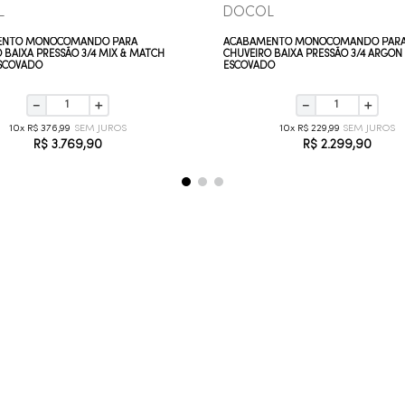
L
DOCOL
ENTO MONOCOMANDO PARA
ACABAMENTO MONOCOMANDO PAR
 BAIXA PRESSÃO 3/4 MIX & MATCH
CHUVEIRO BAIXA PRESSÃO 3/4 ARGON
ESCOVADO
ESCOVADO
－
＋
－
＋
10
R$
376
,
99
10
R$
229
,
99
R$
3
.
769
,
90
R$
2
.
299
,
90