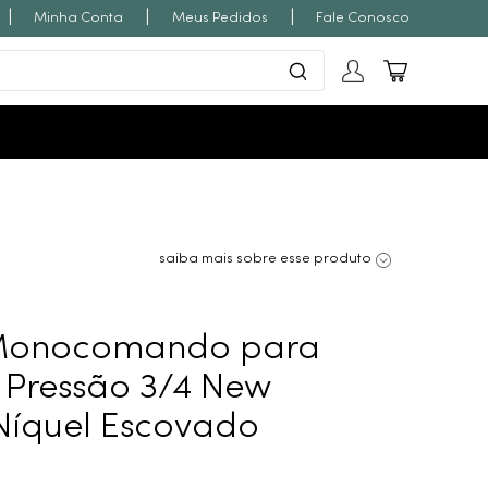
|
|
|
Minha Conta
Meus Pedidos
Fale Conosco
saiba mais sobre esse produto
Monocomando para
 Pressão 3/4 New
íquel Escovado