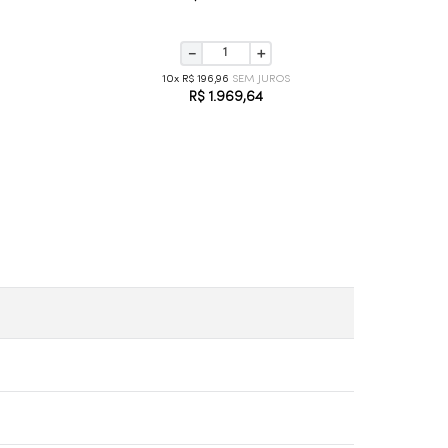
－
＋
10
R$
196
,
96
R$
1
.
969
,
64