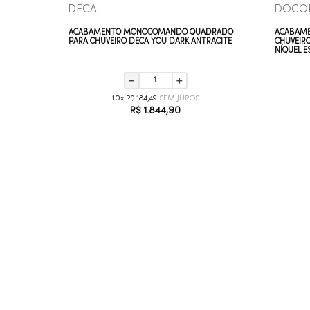
DECA
DOCO
A
ACABAMENTO MONOCOMANDO QUADRADO
ACABAM
 RED GOLD
PARA CHUVEIRO DECA YOU DARK ANTRACITE
CHUVEIRO
NÍQUEL 
－
＋
10
R$
184
,
49
R$
1
.
844
,
90