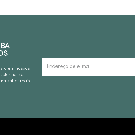
EBA
OS
isto em nossos
ncelar nossa
ra saber mais,