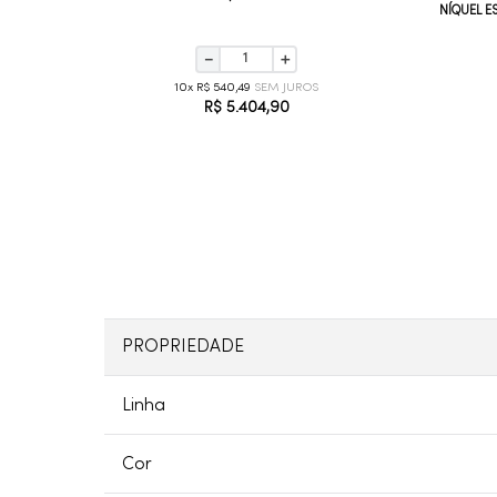
NÍQUEL 
－
＋
10
R$
540
,
49
R$
5
.
404
,
90
PROPRIEDADE
Linha
Cor