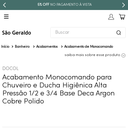
5% OFF
NO PAGAMENTO À VISTA
Buscar
TERMOS MAIS BUSCADOS
Banheiro
Acabamentos
Acabamento de Monocomando
1
º
revestimento
saiba mais sobre esse produto
2
º
níquel escovado
DOCOL
3
º
deca acabamento registro
Acabamento Monocomando para
4
º
torneira
Chuveiro e Ducha Higiênica Alta
5
º
atlas
Pressão 1/2 e 3/4 Base Deca Argon
Cobre Polido
6
º
perola
7
º
deca you
8
º
black matte