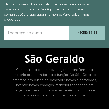
Utilizamos seus dados conforme previsto em nossos
avisos de privacidade. Você pode cancelar nossa
comunicação a qualquer momento. Para saber mais,
clique aqui
.
INSCREVER-SE
Construir é criar um novo lugar, é transformar a
matéria bruta em forma e função. Na São Geraldo
estamos em busca de descobrir novos significados,
inventar novos espaços, materializar sonhos em
projetos e desenhar novas experiências para que
possamos caminhar juntos para o novo.