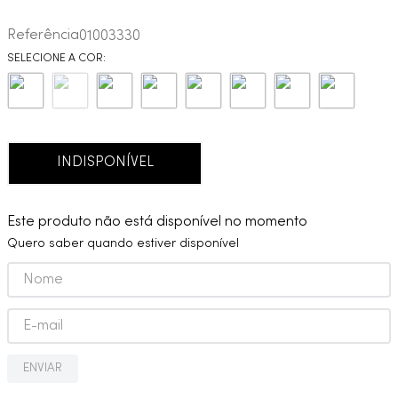
9
º
red gold
Referência
01003330
10
º
cobre escovado
INDISPONÍVEL
Este produto não está disponível no momento
Quero saber quando estiver disponível
ENVIAR