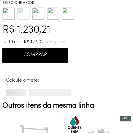
9
º
cobre escovado
10
º
grafite escovado
R$
1
.
230
,
21
10
R$
123
,
02
COMPRAR
Calcule o frete:
Outros itens da mesma linha
-
18%