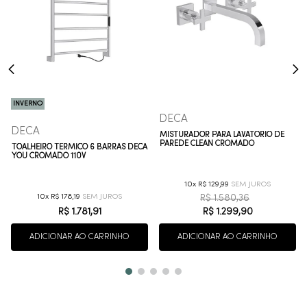
INVERNO
DECA
DECA
MISTURADOR PARA LAVATÓRIO DE
PAREDE CLEAN CROMADO
TOALHEIRO TÉRMICO 6 BARRAS DECA
YOU CROMADO 110V
10
R$
129
,
99
10
R$
178
,
19
R$
1
.
580
,
36
R$
1
.
781
,
91
R$
1
.
299
,
90
ADICIONAR AO CARRINHO
ADICIONAR AO CARRINHO