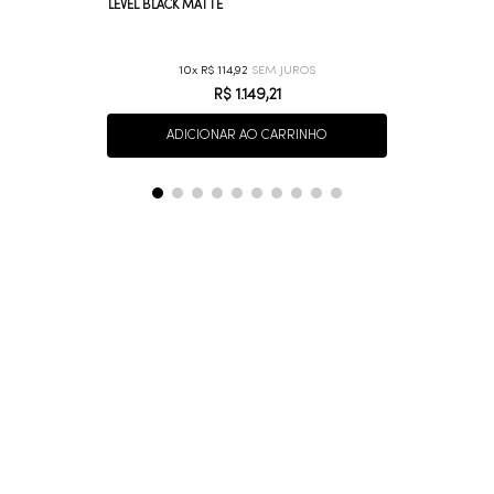
LEVEL BLACK MATTE
10
R$
114
,
92
R$
1
.
149
,
21
ADICIONAR AO CARRINHO