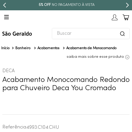
5% OFF
NO PAGAMENTO À VISTA
Buscar
TERMOS MAIS BUSCADOS
Banheiro
Acabamentos
Acabamento de Monocomando
1
º
revestimento
saiba mais sobre esse produto
2
º
torneira
DECA
3
º
níquel escovado
Acabamento Monocomando Redondo
4
º
deca acabamento registro
para Chuveiro Deca You Cromado
5
º
perola
6
º
atlas
7
º
red gold
8
º
black matte
Referência
4993.C104.CHU