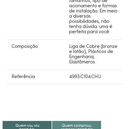
tamanhos, tipo de
acionamento e formas
de instalação. Em meio
a diversas
possibilidades, não
tenha dúvida: uma é
perfeita para você
Composição
Liga de Cobre (bronze
e latão), Plásticos de
Engenharia,
Elastômeros
Referência
4993.C104.CHU
Quem viu, viu
Quem comprou,