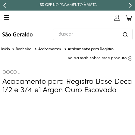
5% OFF
NO PAGAMENTO À VISTA
Buscar
TERMOS MAIS BUSCADOS
Banheiro
Acabamentos
Acabamentos para Registro
1
º
revestimento
saiba mais sobre esse produto
2
º
níquel escovado
DOCOL
3
º
torneira
Acabamento para Registro Base Deca
4
º
atlas
1/2 e 3/4 e1 Argon Ouro Escovado
5
º
red gold
6
º
black matte
7
º
perola
8
º
deca you