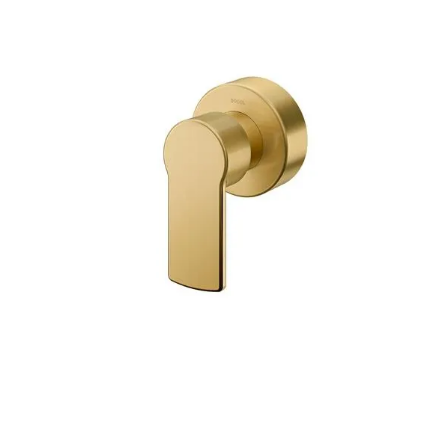
9
º
cobre escovado
10
º
grafite escovado