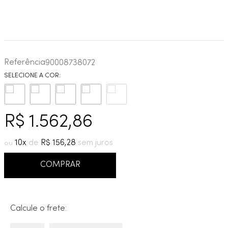
Referência
90008738072
R$
1
.
562
,
86
10
R$
156
,
28
COMPRAR
Calcule o frete: