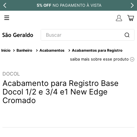
5% OFF
NO PAGAMENTO À VISTA
Buscar
TERMOS MAIS BUSCADOS
Banheiro
Acabamentos
Acabamentos para Registro
1
º
revestimento
saiba mais sobre esse produto
2
º
níquel escovado
DOCOL
3
º
deca acabamento registro
Acabamento para Registro Base
4
º
torneira
Docol 1/2 e 3/4 e1 New Edge
Cromado
5
º
perola
6
º
atlas
7
º
black matte
8
º
red gold