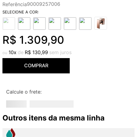
90009257006
Referência
9
º
deca you
10
º
cobre escovado
R$
1
.
309
,
90
10
R$
130
,
99
COMPRAR
Calcule o frete:
Outros itens da mesma linha