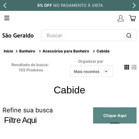
5% OFF
NO PAGAMENTO À VISTA
Buscar
TERMOS MAIS BUSCADOS
Banheiro
Acessórios para Banheiro
Cabide
1
º
revestimento
Organizar por
Resultado de busca:
2
º
níquel escovado
155
Produtos
Mais recentes
3
º
torneira
Cabide
4
º
atlas
5
º
red gold
Refine sua busca
6
º
black matte
Filtre Aqui
7
º
perola
8
º
deca you