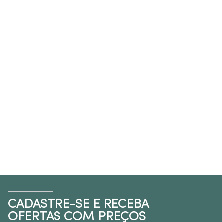
transformar a experiência no uso diário do banheiro.
Neste conteúdo, você vai entender as características
dos principais modelos disponíveis, descobrir quais são
as subcategorias mais populares e aprender a
identificar a opção ideal para o seu projeto.
Quais são os principais tipos de cubas para
banheiro?
Cada tipo de cuba possui vantagens específicas e se
adapta melhor a certos perfis de uso e projetos.
Conheça os modelos mais procurados:
Cubas de apoio
As
cubas de apoio
ficam totalmente apoiadas sobre a
bancada e são destaque em projetos modernos. Esse
CADASTRE-SE E RECEBA
tipo oferece fácil instalação, grande variedade de
OFERTAS COM PREÇOS