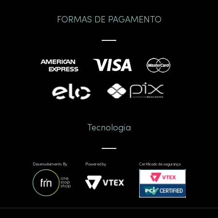
Marcas de destaque: a tradição das cubas Deca
FORMAS DE PAGAMENTO
Ao escolher sua cuba, vale considerar marcas
reconhecidas como a Deca, que alia tradição e
inovação. As
cubas Deca para banheiro
se destacam
pela durabilidade, design e variedade de tamanhos,
atendendo desde banheiros compactos até lavabos
sofisticados.
Qual a importância de escolher bem sua cuba
para banheiro?
Tecnologia
Mais do que uma questão estética, a cuba ideal
contribui para a ergonomia, limpeza e conforto do
Desenvolvimento By
Powered by
Certificado de segurança
ambiente. Uma escolha acertada:
Valoriza o projeto do banheiro;
Aumenta a vida útil da bancada e dos móveis;
Facilita a rotina de uso e manutenção;
Evita reformas e trocas desnecessárias no futuro.