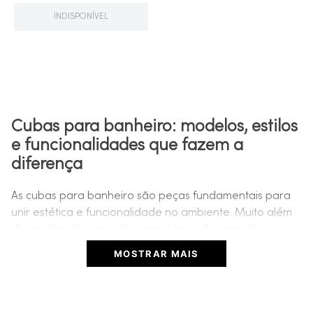
INDISPONÍVEL
Cubas para banheiro: modelos, estilos
e funcionalidades que fazem a
diferença
As cubas para banheiro são peças fundamentais para
unir estética e funcionalidade no ambiente. Muito além
de um item técnico, elas compõem a decoração,
otimizam o espaço e refletem o estilo do projeto, seja
MOSTRAR MAIS
ele clássico, moderno ou minimalista.
Com uma grande variedade de formatos, materiais e
tipos de instalação, escolher a cuba certa pode