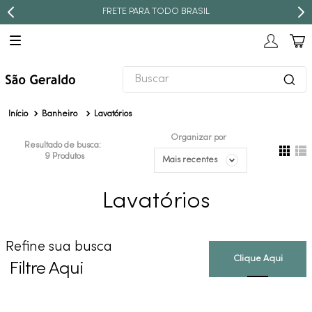
FRETE PARA TODO BRASIL
Buscar
TERMOS MAIS BUSCADOS
Banheiro
Lavatórios
1
º
revestimento
Organizar por
Resultado de busca:
2
º
níquel escovado
9
Produtos
Mais recentes
3
º
torneira
Lavatórios
4
º
atlas
5
º
black matte
Refine sua busca
6
º
red gold
Filtre Aqui
7
º
perola
8
º
deca you