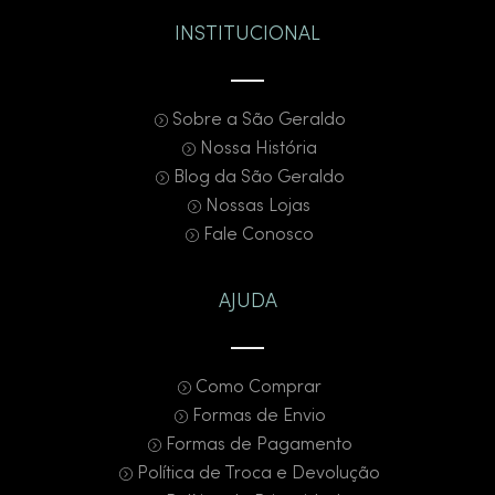
INSTITUCIONAL
As cubas suspensas dispensam bancada e são fixadas
diretamente na parede, sendo ótimas para banheiros
pequenos ou projetos com estilo industrial e minimalista.
Sobre a São Geraldo
Nossa História
Cubas de piso
Blog da São Geraldo
Nossas Lojas
Também chamadas de monobloco, as cubas de piso
Fale Conosco
são peças únicas que se estendem do chão até a altura
da cuba. Elas trazem personalidade ao ambiente e
AJUDA
dispensam móveis de apoio.
Cubas de semi-encaixe
Como Comprar
Formas de Envio
As cubas de semi-encaixe são parcialmente instaladas
Formas de Pagamento
sobre a bancada, avançando em relação ao móvel. São
Política de Troca e Devolução
ideais para bancadas estreitas, pois permitem cubas