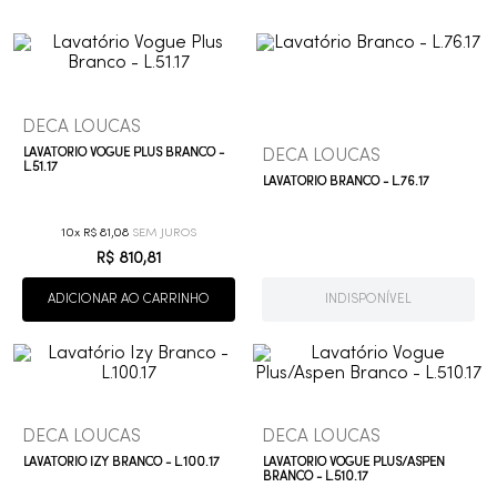
9
º
cobre escovado
10
º
grafite escovado
DECA LOUCAS
DECA LOUCAS
LAVATÓRIO VOGUE PLUS BRANCO -
L.51.17
LAVATÓRIO BRANCO - L.76.17
10
R$
81
,
08
R$
810
,
81
ADICIONAR AO CARRINHO
INDISPONÍVEL
DECA LOUCAS
DECA LOUCAS
LAVATÓRIO IZY BRANCO - L.100.17
LAVATÓRIO VOGUE PLUS/ASPEN
BRANCO - L.510.17