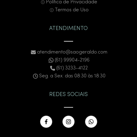
Política de Privacidade
maiores mesmo em espaços compactos.
Termos de Uso
Estilos e acabamentos: como escolher sua cuba
para banheiro?
ATENDIMENTO
Além do tipo de instalação, as cubas também variam
quanto ao design, cor e material, o que influencia
diretamente na harmonia do ambiente. Veja alguns
atendimento@saogeraldo.com
aspectos que ajudam na decisão:
(61) 99904-2196
(61) 3233-4122
Cerâmica branca:
clássica, fácil de combinar e
higienizar.
Seg. a Sex: das 08:30 às 18:30
Cubas pretas ou coloridas:
tendência em
banheiros modernos, com forte impacto visual.
Vidro, louça e pedra:
opções que trazem
REDES SOCIAIS
sofisticação e se adequam a diferentes estilos de
decoração.
Modelos como a cuba preta para banheiro vêm
ganhando destaque, pois trazem modernidade e
contrastes elegantes quando combinados com metais
cromados ou dourados.