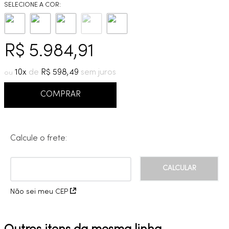
9
º
cobre escovado
10
º
grafite escovado
R$
5
.
984
,
91
10
R$
598
,
49
COMPRAR
Calcule o frete:
Não sei meu CEP