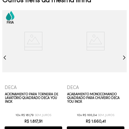
Outros itens da mesma linha
DECA
DECA
ACIONAMENTO PARA TORNEIRA DE
ACABAMENTO MONOCOMANDO
LAVATÓRIO QUADRADO DECA YOU
QUADRADO PARA CHUVEIRO DECA
INOX
YOU INOX
10
R$
181
,
79
10
R$
166
,
04
R$
1
.
817
,
91
R$
1
.
660
,
41