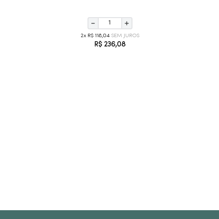
－
＋
2
R$
118
,
04
R$
236
,
08