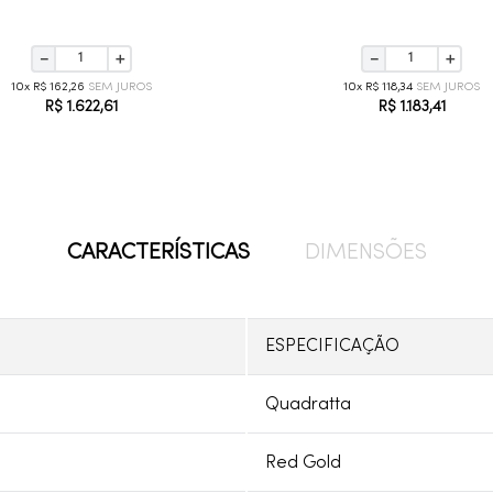
－
＋
－
＋
10
R$
162
,
26
10
R$
118
,
34
R$
1
.
622
,
61
R$
1
.
183
,
41
CARACTERÍSTICAS
DIMENSÕES
ESPECIFICAÇÃO
Quadratta
Red Gold