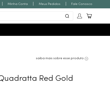
|
|
|
Minha Conta
Meus Pedidos
Fale Conosco
saiba mais sobre esse produto
Quadratta Red Gold