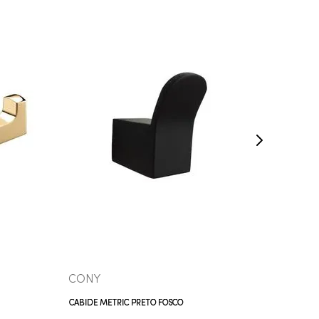
COMPRAR AGORA
VEJA MAIS
CONY
DOCO
CABIDE METRIC PRETO FOSCO
CABIDE 