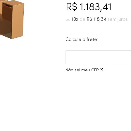
10
º
cobre escovado
R$
1
.
183
,
41
10
R$
118
,
34
Calcule o frete:
Não sei meu CEP