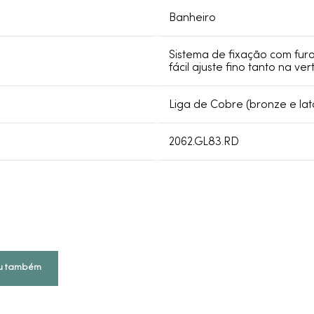
Banheiro
Sistema de fixação com furo
fácil ajuste fino tanto na ver
Liga de Cobre (bronze e lat
2062.GL83.RD
u também