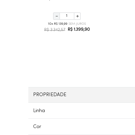
－
＋
10
R$
139
,
99
R$
1
.
399
,
90
R$
3
.
342
,
57
PROPRIEDADE
Linha
Cor