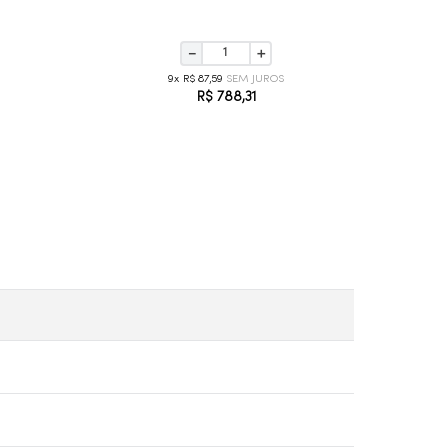
－
＋
9
R$
87
,
59
R$
788
,
31