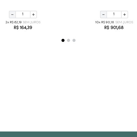
－
＋
－
＋
2
R$
82
,
19
10
R$
90
,
16
R$
164
,
39
R$
901
,
68