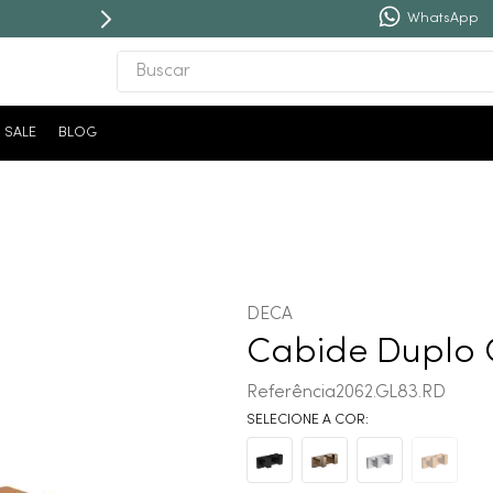
WhatsApp
Buscar
TERMOS MAIS BUSCADOS
SALE
BLOG
1
º
revestimento
2
º
níquel escovado
3
º
deca acabamento registro
4
º
torneira
5
º
atlas
DECA
6
º
perola
Cabide Duplo 
7
º
deca you
Referência
2062.GL83.RD
8
º
black matte
9
º
red gold