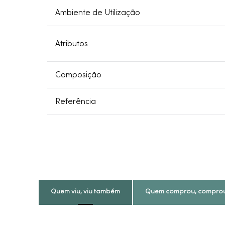
Ambiente de Utilização
Atributos
Composição
Referência
Quem viu, viu também
Quem comprou, compro