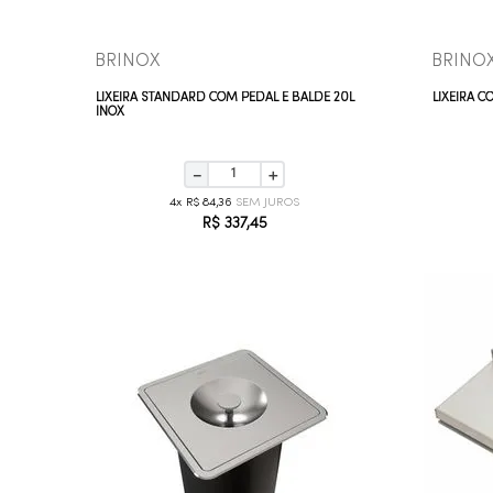
BRINOX
BRINO
LIXEIRA STANDARD COM PEDAL E BALDE 20L
LIXEIRA C
INOX
－
＋
4
R$
84
,
36
R$
337
,
45
COMPRAR AGORA