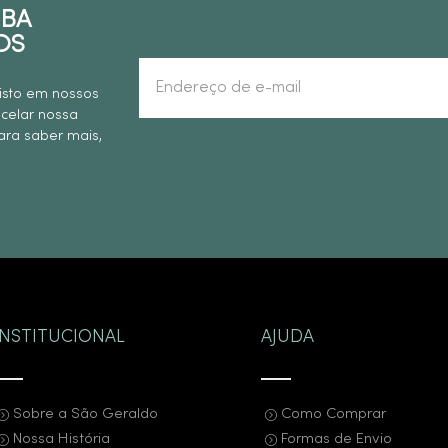
EBA
OS
isto em nossos
ncelar nossa
ra saber mais,
INSTITUCIONAL
AJUDA
Sobre a São Geraldo
Como Comprar
Nossa História
Formas de Envio