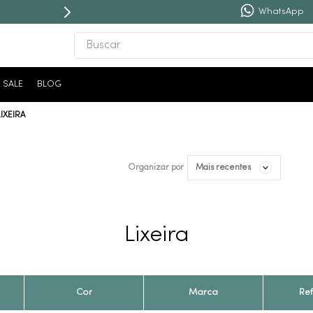
WhatsApp
Buscar
TERMOS MAIS BUSCADOS
SALE
BLOG
1
º
revestimento
LIXEIRA
2
º
níquel escovado
3
º
deca acabamento registro
4
º
torneira
Mais recentes
Organizar por
5
º
perola
6
º
atlas
Lixeira
7
º
red gold
8
º
black matte
9
º
deca you
Cor
Marca
Re