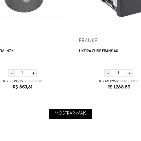
VEJA MAIS
VEJA MAIS
FRANKE
5CM INOX
LIXEIRA CUBE FRANK 14L
－
＋
－
＋
10
R$
86
,
38
10
R$
128
,
88
R$
863
,
81
R$
1
.
288
,
89
MOSTRAR MAIS