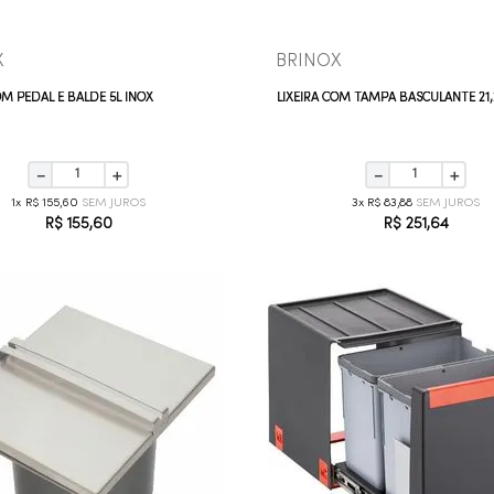
X
BRINOX
OM PEDAL E BALDE 5L INOX
LIXEIRA COM TAMPA BASCULANTE 21,
－
＋
－
＋
1
R$
155
,
60
3
R$
83
,
88
R$
155
,
60
R$
251
,
64
COMPRAR AGORA
COMPRAR AGORA