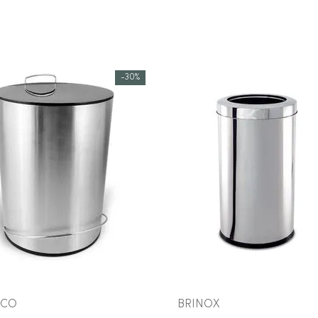
10
º
cobre escovado
-
30%
COMPRAR AGORA
COMPRAR AGORA
VEJA MAIS
VEJA MAIS
CCO
BRINOX