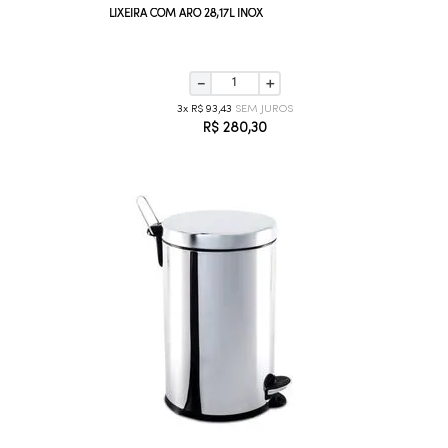
LIXEIRA COM ARO 28,17L INOX
－
＋
3
R$
93
,
43
R$
280
,
30
COMPRAR AGORA
VEJA MAIS