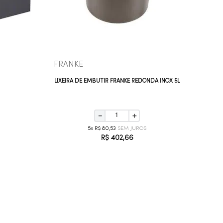
VEJA MAIS
FRANKE
LIXEIRA DE EMBUTIR FRANKE REDONDA INOX 5L
－
＋
5
R$
80
,
53
R$
402
,
66