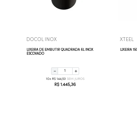
VEJA MAIS
DOCOL INOX
XTEEL
LIXEIRA DE EMBUTIR QUADRADA 6L INOX
LIXEIRA 1
ESCOVADO
－
＋
10
R$
144
,
53
R$
1
.
445
,
36