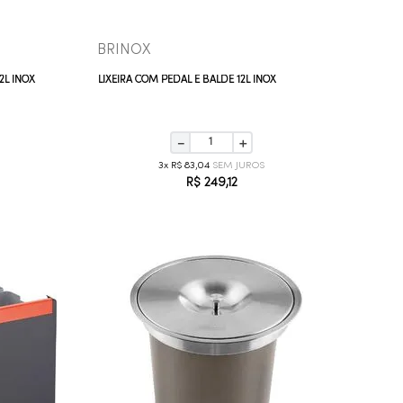
BRINOX
2L INOX
LIXEIRA COM PEDAL E BALDE 12L INOX
－
＋
3
R$
83
,
04
R$
249
,
12
COMPRAR AGORA