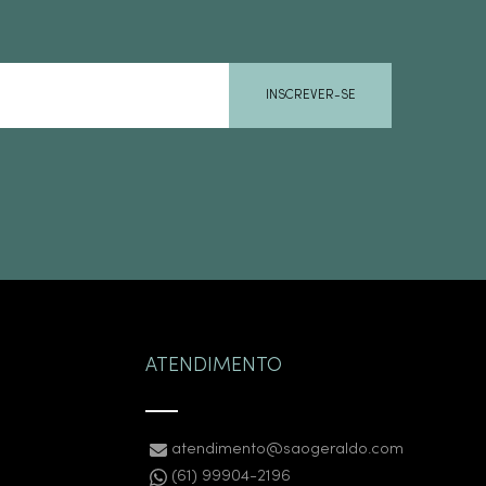
INSCREVER-SE
ATENDIMENTO
atendimento@saogeraldo.com
(61) 99904-2196