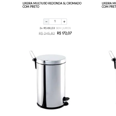
LIXEIRA MULTIUSO REDONDA 5L CROMADO
LIXEIRA 
COM PRETO
COM PRE
－
＋
2
R$
86
,
03
R$
172
,
07
R$
245
,
82
COMPRAR AGORA
VEJA MAIS