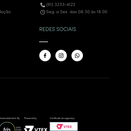
(61) 3233-4122
olução
Seg. a Sex: das 08:30 às 18:00
REDES SOCIAIS
esenvolvimento By
Powered by
Certificado de segurança