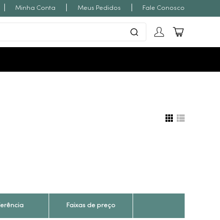
|
|
|
Minha Conta
Meus Pedidos
Fale Conosco
ferência
Faixas de preço