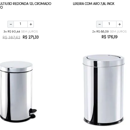
MULTIUSO REDONDA 12L CROMADO
LIXEIRA COM ARO 7,8L INOX
TO
－
＋
－
＋
3
R$
90
,
44
2
R$
88
,
09
R$
176
,
19
R$
271
,
33
R$
387
,
62
COMPRAR AGORA
COMPRAR AGORA
VEJA MAIS
VEJA MAIS