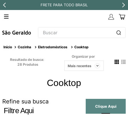
FRETE PARA TODO BRASIL
Buscar
TERMOS MAIS BUSCADOS
Cozinha
Eletrodomésticos
Cooktop
1
º
revestimento
Organizar por
Resultado de busca:
2
º
níquel escovado
28
Produtos
Mais recentes
3
º
deca acabamento registro
Cooktop
4
º
torneira
5
º
atlas
Refine sua busca
6
º
perola
Filtre Aqui
7
º
deca you
8
º
black matte