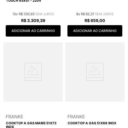
TOUCH 65X51 - 220V
10
R$
330
,
93
8
R$
82
,
37
R$
3
.
309
,
39
R$
659
,
00
ADICIONAR AO CARRINHO
ADICIONAR AO CARRINHO
FRANKE
FRANKE
COOKTOP A GÁS MARIS 51X73
COOKTOP A GÁS 51X88 INOX
INOX