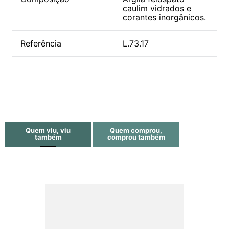
caulim vidrados e
corantes inorgânicos.
Referência
L.73.17
Quem viu, viu
Quem comprou,
também
comprou também