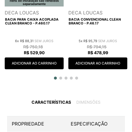
Itens de instalação são vendidos
separadamente
DECA LOUCAS
DECA LOUCAS
BACIA PARA CAIXA ACOPLADA
BACIA CONVENCIONAL CLEAN
CLEAN BRANCO - P.460.17
BRANCO - P.46.17
6
R$
88
,
31
5
R$
95
,
79
R$
750
,
18
R$
794
,
15
R$
529
,
90
R$
478
,
99
ADICIONAR AO CARRINHO
ADICIONAR AO CARRINHO
CARACTERÍSTICAS
DIMENSÕES
PROPRIEDADE
ESPECIFICAÇÃO