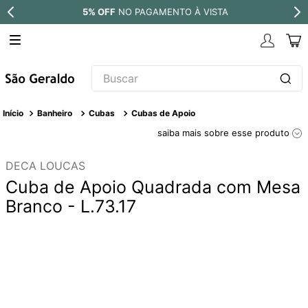
5% OFF
NO PAGAMENTO À VISTA
Buscar
TERMOS MAIS BUSCADOS
Banheiro
Cubas
Cubas de Apoio
1
º
revestimento
saiba mais sobre esse produto
2
º
níquel escovado
DECA LOUCAS
3
º
deca acabamento registro
Cuba de Apoio Quadrada com Mesa
4
º
torneira
Branco - L.73.17
5
º
perola
6
º
atlas
7
º
black matte
8
º
red gold