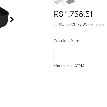
10
º
grafite escovado
R$
1
.
758
,
51
10
R$
175
,
85
Calcule o frete:
Não sei meu CEP