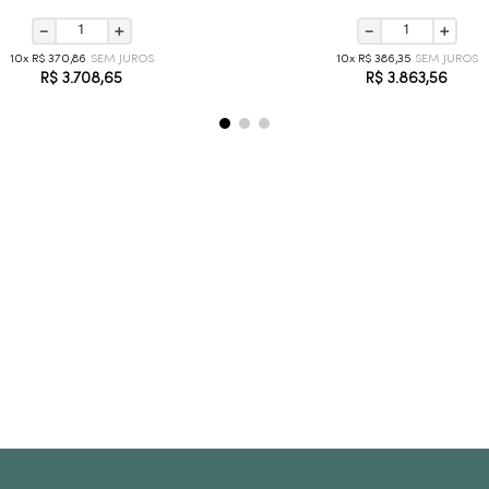
－
＋
－
＋
10
R$
370
,
86
10
R$
386
,
35
R$
3
.
708
,
65
R$
3
.
863
,
56