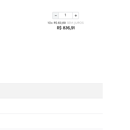
－
＋
10
R$
83
,
69
R$
836
,
91