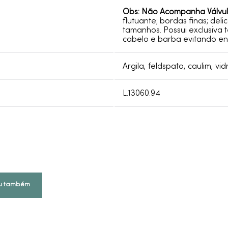
Obs: Não Acompanha Válvul
flutuante; bordas finas; del
tamanhos. Possui exclusiva 
cabelo e barba evitando en
Argila, feldspato, caulim, vi
L.13060.94
u também