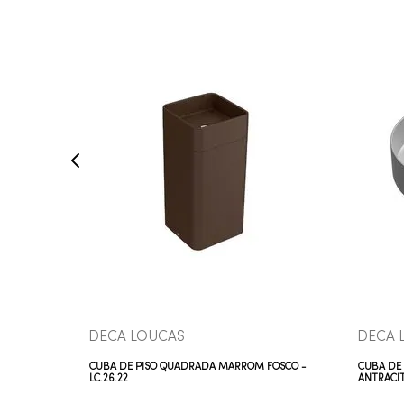
COMPRAR AGORA
VEJA MAIS
DECA LOUCAS
DECA 
CUBA DE PISO QUADRADA MARROM FOSCO -
CUBA DE
-
LC.26.22
ANTRACITE