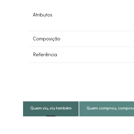
Atributos
Composição
Referência
Quem viu, viu também
Quem comprou, compro