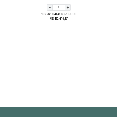
－
＋
10
R$
1
.
041
,
41
R$
10
.
414
,
17