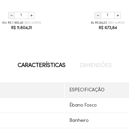
－
＋
－
＋
10
R$
1
.
180
,
43
8
R$
84
,
23
R$
11
.
804
,
31
R$
673
,
84
CARACTERÍSTICAS
DIMENSÕES
ESPECIFICAÇÃO
Ébano Fosco
Banheiro