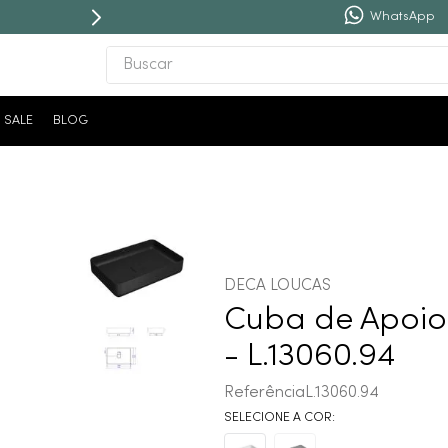
WhatsApp
Buscar
TERMOS MAIS BUSCADOS
SALE
BLOG
1
º
revestimento
2
º
torneira
3
º
níquel escovado
4
º
deca acabamento registro
5
º
perola
DECA LOUCAS
6
º
atlas
Cuba de Apoio
7
º
red gold
- L.13060.94
8
º
black matte
Referência
L.13060.94
9
º
cobre escovado