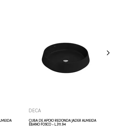
COMPRAR AGORA
VEJA MAIS
DECA
DECA 
ALMEIDA
CUBA DE APOIO REDONDA JADER ALMEIDA
CUBA DE
ÉBANO FOSCO - L.311.94
L.12030.2