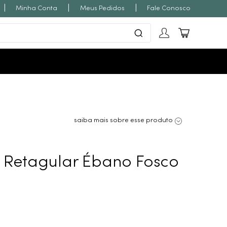
|
|
|
Minha Conta
Meus Pedidos
Fale Conosco
saiba mais sobre esse produto
 Retagular Ébano Fosco