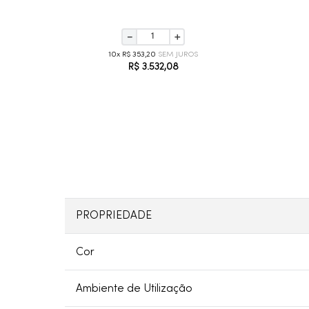
－
＋
10
R$
353
,
20
R$
3
.
532
,
08
PROPRIEDADE
Cor
Ambiente de Utilização