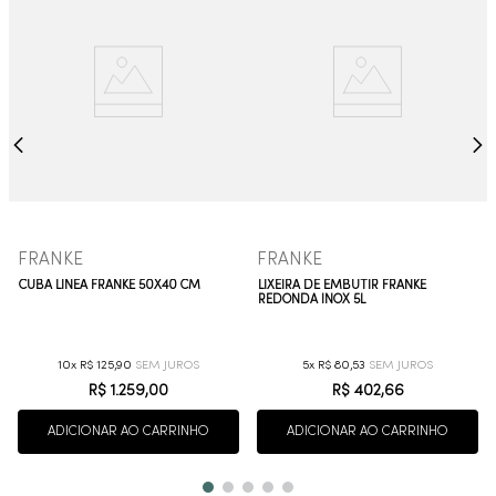
FRANKE
FRANKE
CUBA LÍNEA FRANKE 50X40 CM
LIXEIRA DE EMBUTIR FRANKE
REDONDA INOX 5L
10
R$
125
,
90
5
R$
80
,
53
R$
1
.
259
,
00
R$
402
,
66
ADICIONAR AO CARRINHO
ADICIONAR AO CARRINHO