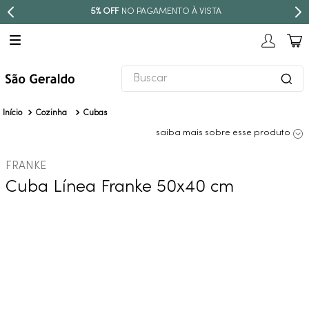
5% OFF
NO PAGAMENTO À VISTA
Buscar
TERMOS MAIS BUSCADOS
Cozinha
Cubas
1
º
revestimento
saiba mais sobre esse produto
2
º
níquel escovado
FRANKE
3
º
torneira
Cuba Línea Franke 50x40 cm
4
º
atlas
5
º
red gold
6
º
black matte
7
º
perola
8
º
deca you