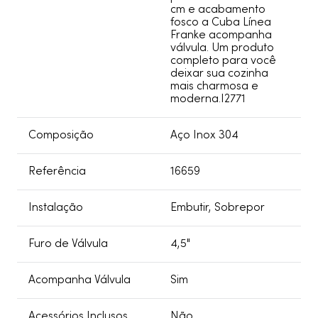
cm e acabamento
fosco a Cuba Línea
Franke acompanha
válvula. Um produto
completo para você
deixar sua cozinha
mais charmosa e
moderna.I2771
Composição
Aço Inox 304
Referência
16659
Instalação
Embutir, Sobrepor
Furo de Válvula
4,5"
Acompanha Válvula
Sim
Acessórios Inclusos
Não