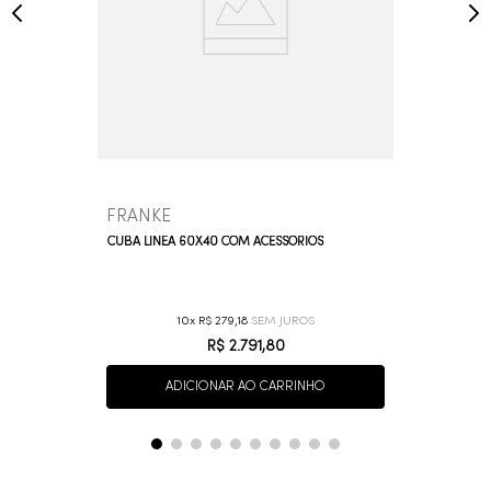
FRANKE
CUBA LÍNEA 60X40 COM ACESSÓRIOS
10
R$
279
,
18
R$
2
.
791
,
80
ADICIONAR AO CARRINHO