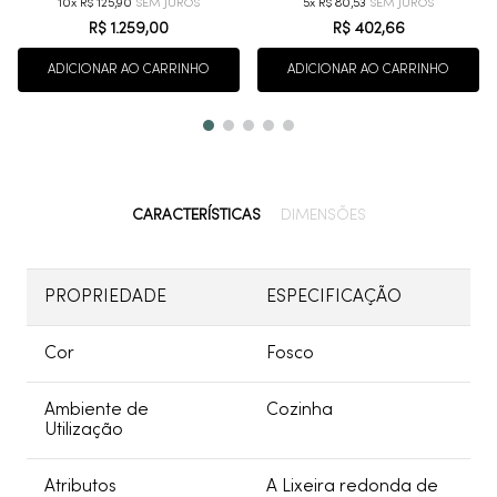
10
R$
125
,
90
5
R$
80
,
53
R$
1
.
259
,
00
R$
402
,
66
ADICIONAR AO CARRINHO
ADICIONAR AO CARRINHO
CARACTERÍSTICAS
DIMENSÕES
PROPRIEDADE
ESPECIFICAÇÃO
Cor
Fosco
Ambiente de
Cozinha
Utilização
Atributos
A Lixeira redonda de