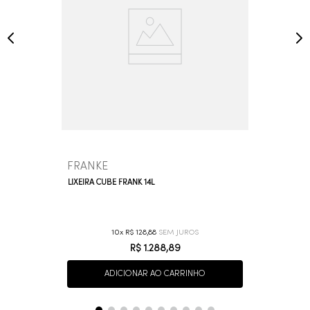
FRANKE
LIXEIRA CUBE FRANK 14L
10
R$
128
,
88
R$
1
.
288
,
89
ADICIONAR AO CARRINHO