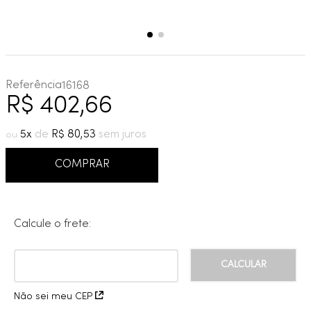
Referência
16168
R$
402
,
66
5
R$
80
,
53
COMPRAR
Calcule o frete:
Não sei meu CEP