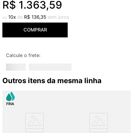
R$
1
.
363
,
59
9
º
red gold
10
º
cobre escovado
10
R$
136
,
35
COMPRAR
Calcule o frete:
Outros itens da mesma linha