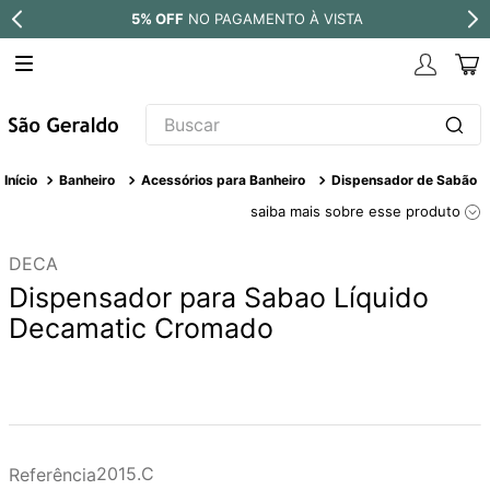
5% OFF
NO PAGAMENTO À VISTA
Buscar
TERMOS MAIS BUSCADOS
Banheiro
Acessórios para Banheiro
Dispensador de Sabão
1
º
revestimento
saiba mais sobre esse produto
2
º
níquel escovado
DECA
3
º
deca acabamento registro
Dispensador para Sabao Líquido
4
º
torneira
Decamatic Cromado
5
º
atlas
6
º
perola
7
º
deca you
8
º
black matte
2015.C
Referência