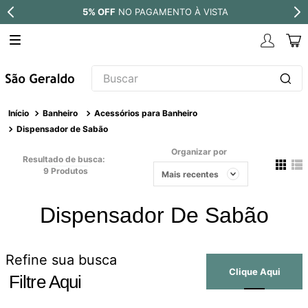
5% OFF
NO PAGAMENTO À VISTA
Buscar
TERMOS MAIS BUSCADOS
Banheiro
Acessórios para Banheiro
1
º
revestimento
Dispensador de Sabão
2
º
torneira
Organizar por
Resultado de busca:
9
Produtos
3
º
níquel escovado
Mais recentes
4
º
deca acabamento registro
Dispensador De Sabão
5
º
perola
6
º
atlas
Refine sua busca
7
º
red gold
Filtre Aqui
8
º
black matte