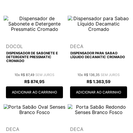
9
º
cobre escovado
10
º
grafite escovado
DOCOL
DECA
DISPENSADOR DE SABONETE E
DISPENSADOR PARA SABAO
DETERGENTE PRESSMATIC
LÍQUIDO DECAMATIC CROMADO
CROMADO
10
R$
87
,
49
10
R$
136
,
35
R$
874
,
95
R$
1
.
363
,
59
ADICIONAR AO CARRINHO
ADICIONAR AO CARRINHO
DECA
DECA