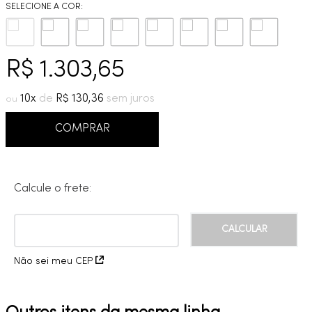
9
º
deca you
10
º
cobre escovado
R$
1
.
303
,
65
10
R$
130
,
36
COMPRAR
Calcule o frete:
Não sei meu CEP