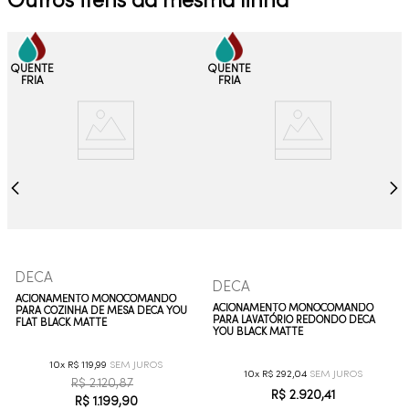
Outros itens da mesma linha
DECA
DECA
ACIONAMENTO MONOCOMANDO
ACIONAMENTO MONOCOMANDO
PARA COZINHA DE MESA DECA YOU
PARA LAVATÓRIO REDONDO DECA
FLAT BLACK MATTE
YOU BLACK MATTE
10
R$
119
,
99
10
R$
292
,
04
R$
2
.
120
,
87
R$
2
.
920
,
41
R$
1
.
199
,
90