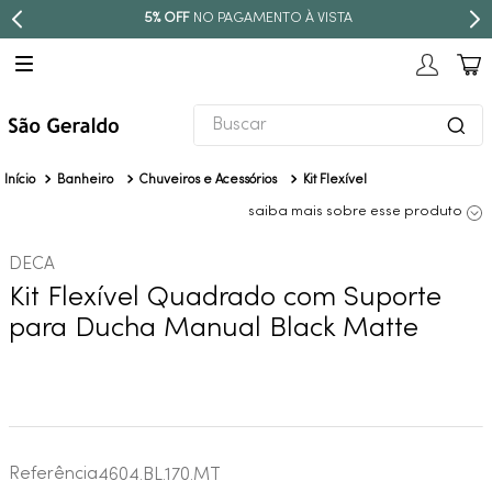
5% OFF
NO PAGAMENTO À VISTA
Buscar
TERMOS MAIS BUSCADOS
Banheiro
Chuveiros e Acessórios
Kit Flexível
1
º
revestimento
saiba mais sobre esse produto
2
º
níquel escovado
DECA
3
º
deca acabamento registro
Kit Flexível Quadrado com Suporte
4
º
torneira
para Ducha Manual Black Matte
5
º
perola
6
º
atlas
7
º
black matte
8
º
red gold
Referência
4604.BL.170.MT