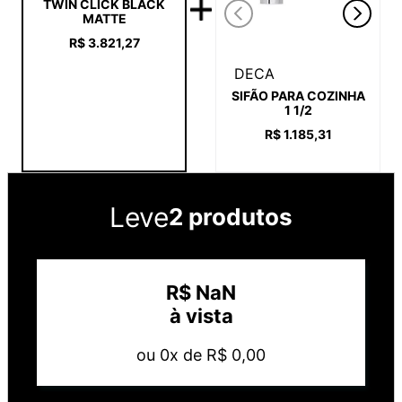
TWIN CLICK BLACK
MATTE
R$
3
.
821
,
27
DECA
SIFÃO PARA COZINHA
1 1/2
R$
1
.
185
,
31
Leve
2 produtos
R$
NaN
à vista
ou
0
x de
R$
0
,
00