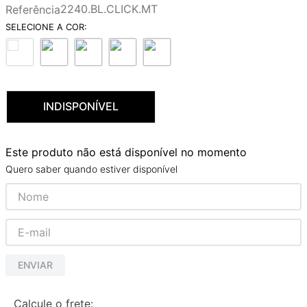
2240.BL.CLICK.MT
Referência
9
º
deca you
10
º
cobre escovado
INDISPONÍVEL
Este produto não está disponível no momento
Quero saber quando estiver disponível
ENVIAR
Calcule o frete: