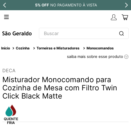
5% OFF
NO PAGAMENTO À VISTA
Buscar
TERMOS MAIS BUSCADOS
Cozinha
Torneiras e Misturadores
Monocomandos
1
º
revestimento
saiba mais sobre esse produto
2
º
níquel escovado
DECA
3
º
deca acabamento registro
Misturador Monocomando para
4
º
torneira
Cozinha de Mesa com Filtro Twin
Click Black Matte
5
º
perola
6
º
atlas
7
º
black matte
8
º
red gold