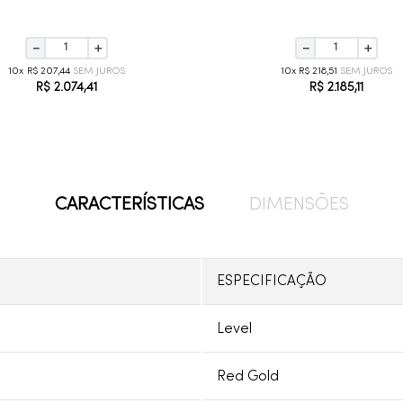
－
＋
－
＋
10
R$
207
,
44
10
R$
218
,
51
R$
2
.
074
,
41
R$
2
.
185
,
11
CARACTERÍSTICAS
DIMENSÕES
ESPECIFICAÇÃO
Level
Red Gold