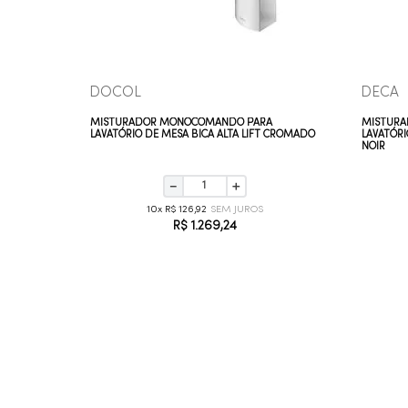
DOCOL
DECA
A
MISTURADOR MONOCOMANDO PARA
MISTUR
ART
LAVATÓRIO DE MESA BICA ALTA LIFT CROMADO
LAVATÓRI
NOIR
－
＋
10
R$
126
,
92
R$
1
.
269
,
24