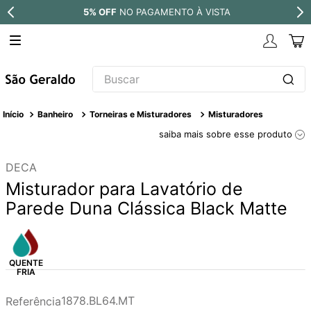
5% OFF
NO PAGAMENTO À VISTA
Buscar
TERMOS MAIS BUSCADOS
Banheiro
Torneiras e Misturadores
Misturadores
1
º
revestimento
saiba mais sobre esse produto
2
º
níquel escovado
DECA
3
º
deca acabamento registro
Misturador para Lavatório de
4
º
torneira
Parede Duna Clássica Black Matte
5
º
perola
6
º
atlas
7
º
black matte
8
º
red gold
1878.BL64.MT
Referência