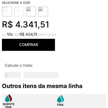
9
º
deca you
10
º
cobre escovado
R$
4
.
341
,
51
10
R$
434
,
15
COMPRAR
Calcule o frete:
Outros itens da mesma linha