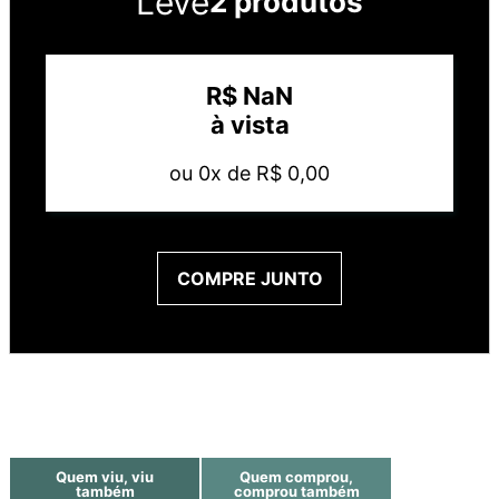
Leve
2 produtos
R$
NaN
à vista
ou
0
x de
R$
0
,
00
COMPRE JUNTO
Quem viu, viu
Quem comprou,
também
comprou também