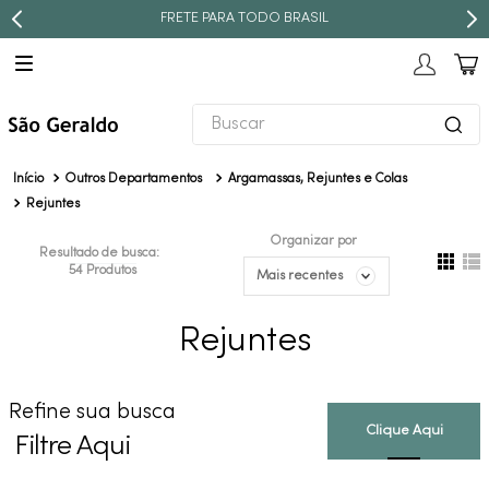
FRETE PARA TODO BRASIL
Buscar
TERMOS MAIS BUSCADOS
Outros Departamentos
Argamassas, Rejuntes e Colas
1
º
revestimento
Rejuntes
2
º
níquel escovado
Organizar por
Resultado de busca:
54
Produtos
3
º
deca acabamento registro
Mais recentes
4
º
torneira
Rejuntes
5
º
atlas
6
º
perola
Refine sua busca
7
º
deca you
Filtre Aqui
8
º
black matte