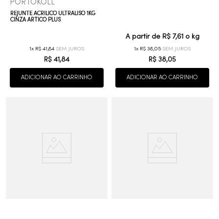
PORTOKOLL
REJUNTE ACRILICO ULTRALISO 1KG
CINZA ARTICO PLUS
A partir de
R$ 7,61
o kg
1
R$
41
,
84
1
R$
38
,
05
R$
41
,
84
R$
38
,
05
ADICIONAR AO CARRINHO
ADICIONAR AO CARRINHO