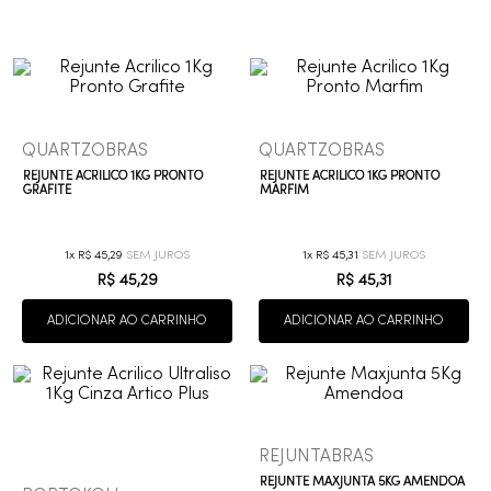
9
º
red gold
10
º
cobre escovado
QUARTZOBRAS
QUARTZOBRAS
REJUNTE ACRILICO 1KG PRONTO
REJUNTE ACRILICO 1KG PRONTO
GRAFITE
MARFIM
1
R$
45
,
29
1
R$
45
,
31
R$
45
,
29
R$
45
,
31
ADICIONAR AO CARRINHO
ADICIONAR AO CARRINHO
REJUNTABRAS
REJUNTE MAXJUNTA 5KG AMENDOA