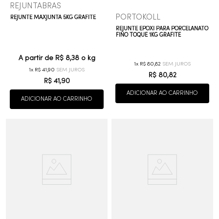
REJUNTABRAS
PORTOKOLL
REJUNTE MAXJUNTA 5KG GRAFITE
REJUNTE EPOXI PARA PORCELANATO
FINO TOQUE 1KG GRAFITE
A partir de
R$ 8,38
o kg
1
R$
80
,
82
1
R$
41
,
90
R$
80
,
82
R$
41
,
90
ADICIONAR AO CARRINHO
ADICIONAR AO CARRINHO