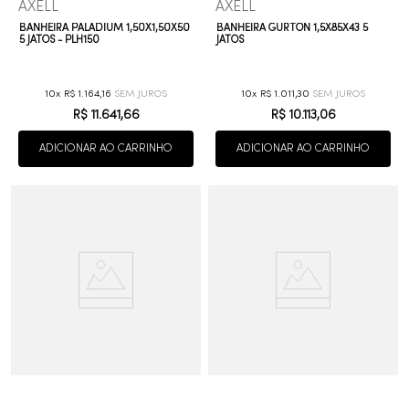
AXELL
AXELL
BANHEIRA PALADIUM 1,50X1,50X50
BANHEIRA GURTON 1,5X85X43 5
5 JATOS - PLH150
JATOS
10
R$
1
.
164
,
16
10
R$
1
.
011
,
30
R$
11
.
641
,
66
R$
10
.
113
,
06
ADICIONAR AO CARRINHO
ADICIONAR AO CARRINHO