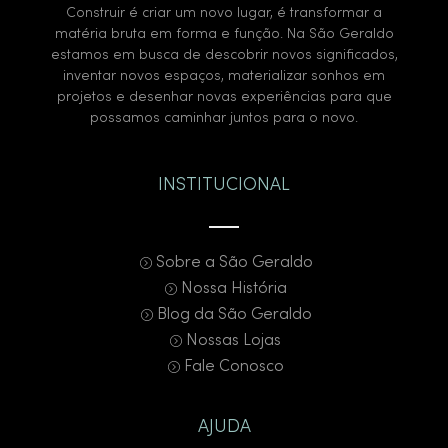
Muito versáteis, as cubas de sobrepor têm a borda
Construir é criar um novo lugar, é transformar a
sobre a bancada e o restante embutido. São uma
matéria bruta em forma e função. Na São Geraldo
estamos em busca de descobrir novos significados,
escolha equilibrada entre estética e funcionalidade,
inventar novos espaços, materializar sonhos em
permitindo integração com diferentes materiais.
projetos e desenhar novas experiências para que
possamos caminhar juntos para o novo.
Cubas suspensas
INSTITUCIONAL
As cubas suspensas dispensam bancada e são fixadas
diretamente na parede, sendo ótimas para banheiros
pequenos ou projetos com estilo industrial e minimalista.
Sobre a São Geraldo
Nossa História
Cubas de piso
Blog da São Geraldo
Nossas Lojas
Também chamadas de monobloco, as cubas de piso
Fale Conosco
são peças únicas que se estendem do chão até a altura
da cuba. Elas trazem personalidade ao ambiente e
AJUDA
dispensam móveis de apoio.