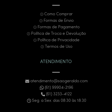
Cubas de semi-encaixe
Como Comprar
Formas de Envio
As cubas de semi-encaixe são parcialmente instaladas
Formas de Pagamento
sobre a bancada, avançando em relação ao móvel. São
Política de Troca e Devolução
ideais para bancadas estreitas, pois permitem cubas
Política de Privacidade
maiores mesmo em espaços compactos.
Termos de Uso
Estilos e acabamentos: como escolher sua cuba
para banheiro?
ATENDIMENTO
Além do tipo de instalação, as cubas também variam
quanto ao design, cor e material, o que influencia
diretamente na harmonia do ambiente. Veja alguns
atendimento@saogeraldo.com
aspectos que ajudam na decisão:
(61) 99904-2196
(61) 3233-4122
Cerâmica branca:
clássica, fácil de combinar e
higienizar.
Seg. a Sex: das 08:30 às 18:30
Cubas pretas ou coloridas:
tendência em
banheiros modernos, com forte impacto visual.