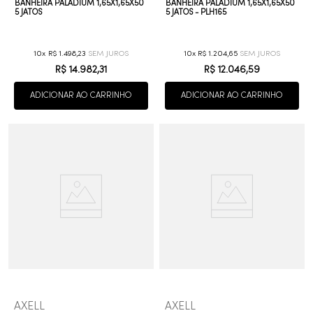
BANHEIRA PALADIUM 1,65X1,65X50
BANHEIRA PALADIUM 1,65X1,65X50
5 JATOS
5 JATOS - PLH165
10
R$
1
.
498
,
23
10
R$
1
.
204
,
65
R$
14
.
982
,
31
R$
12
.
046
,
59
ADICIONAR AO CARRINHO
ADICIONAR AO CARRINHO
AXELL
AXELL