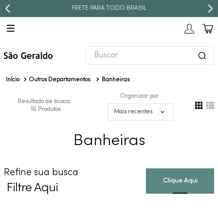
FRETE PARA TODO BRASIL
Buscar
TERMOS MAIS BUSCADOS
Outros Departamentos
Banheiras
1
º
revestimento
Organizar por
Resultado de busca:
2
º
torneira
16
Produtos
Mais recentes
3
º
níquel escovado
Banheiras
4
º
deca acabamento registro
5
º
perola
Refine sua busca
6
º
atlas
Filtre Aqui
7
º
red gold
8
º
black matte