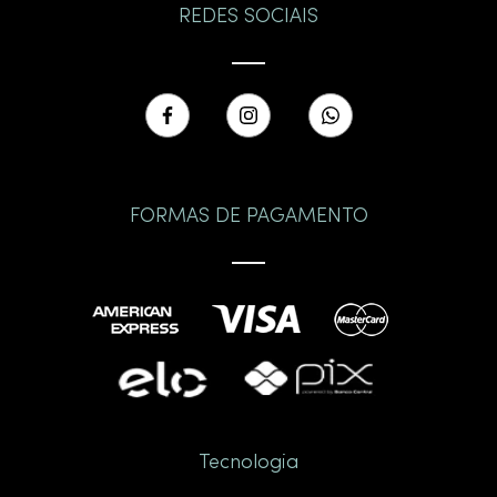
Vidro, louça e pedra:
opções que trazem
REDES SOCIAIS
sofisticação e se adequam a diferentes estilos de
decoração.
Modelos como a cuba preta para banheiro vêm
ganhando destaque, pois trazem modernidade e
contrastes elegantes quando combinados com metais
cromados ou dourados.
Marcas de destaque: a tradição das cubas Deca
FORMAS DE PAGAMENTO
Ao escolher sua cuba, vale considerar marcas
reconhecidas como a Deca, que alia tradição e
inovação. As
cubas Deca para banheiro
se destacam
pela durabilidade, design e variedade de tamanhos,
atendendo desde banheiros compactos até lavabos
sofisticados.
Qual a importância de escolher bem sua cuba
para banheiro?
Tecnologia