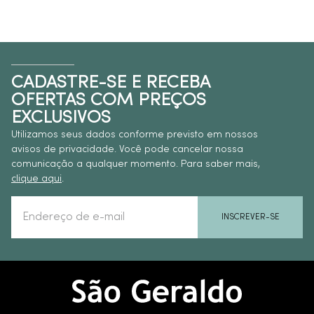
Cubas de apoio
As
cubas de apoio
ficam totalmente apoiadas sobre a
bancada e são destaque em projetos modernos. Esse
CADASTRE-SE E RECEBA
tipo oferece fácil instalação, grande variedade de
OFERTAS COM PREÇOS
formatos e um forte apelo estético.
EXCLUSIVOS
Utilizamos seus dados conforme previsto em nossos
Cubas de embutir
avisos de privacidade. Você pode cancelar nossa
comunicação a qualquer momento. Para saber mais,
clique aqui
.
Ideal para quem preza por um visual mais discreto e
funcional, as cubas de embutir são instaladas abaixo da
INSCREVER-SE
bancada, oferecendo um acabamento limpo e
facilitando a limpeza da superfície.
Cubas de sobrepor