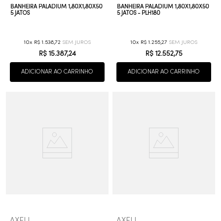
BANHEIRA PALADIUM 1,80X1,80X50
BANHEIRA PALADIUM 1,80X1,80X50
5 JATOS
5 JATOS - PLH180
10
R$
1
.
538
,
72
10
R$
1
.
255
,
27
R$
15
.
387
,
24
R$
12
.
552
,
75
ADICIONAR AO CARRINHO
ADICIONAR AO CARRINHO
AXELL
AXELL