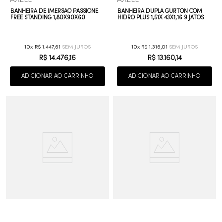
BANHEIRA DE IMERSÃO PASSIONE
BANHEIRA DUPLA GURTON COM
FREE STANDING 1,80X90X60
HIDRO PLUS 1,51X 43X1,16 9 JATOS
10
R$
1
.
447
,
61
10
R$
1
.
316
,
01
R$
14
.
476
,
16
R$
13
.
160
,
14
ADICIONAR AO CARRINHO
ADICIONAR AO CARRINHO