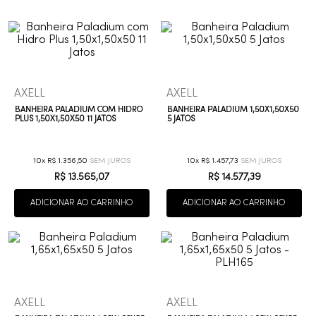
9
º
cobre escovado
10
º
grafite escovado
AXELL
AXELL
BANHEIRA PALADIUM COM HIDRO
BANHEIRA PALADIUM 1,50X1,50X50
PLUS 1,50X1,50X50 11 JATOS
5 JATOS
10
R$
1
.
356
,
50
10
R$
1
.
457
,
73
R$
13
.
565
,
07
R$
14
.
577
,
39
ADICIONAR AO CARRINHO
ADICIONAR AO CARRINHO
AXELL
AXELL