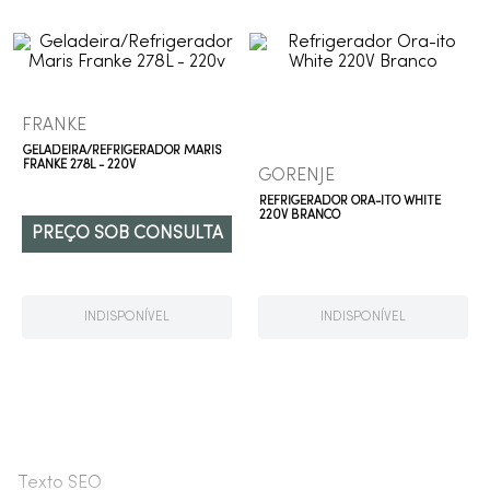
9
º
cobre escovado
10
º
grafite escovado
FRANKE
GELADEIRA/REFRIGERADOR MARIS
FRANKE 278L - 220V
GORENJE
REFRIGERADOR ORA-ITO WHITE
220V BRANCO
PREÇO SOB CONSULTA
INDISPONÍVEL
INDISPONÍVEL
Texto SEO