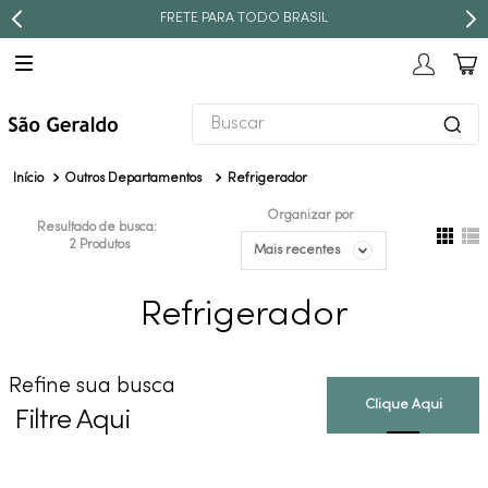
FRETE PARA TODO BRASIL
Buscar
TERMOS MAIS BUSCADOS
Outros Departamentos
Refrigerador
1
º
revestimento
Organizar por
Resultado de busca:
2
º
torneira
2
Produtos
Mais recentes
3
º
níquel escovado
Refrigerador
4
º
deca acabamento registro
5
º
perola
Refine sua busca
6
º
atlas
Filtre Aqui
7
º
red gold
8
º
black matte