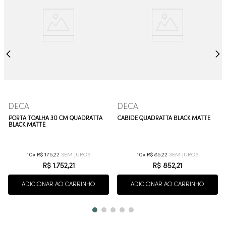
DECA
DECA
PORTA TOALHA 30 CM QUADRATTA
CABIDE QUADRATTA BLACK MATTE
BLACK MATTE
10
R$
175
,
22
10
R$
85
,
22
R$
1
.
752
,
21
R$
852
,
21
ADICIONAR AO CARRINHO
ADICIONAR AO CARRINHO