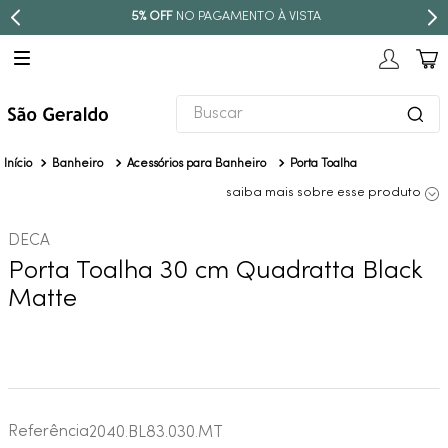
TO À VISTA
PARCELE EM ATÉ
10X S
Buscar
TERMOS MAIS BUSCADOS
Banheiro
Acessórios para Banheiro
Porta Toalha
1
º
revestimento
saiba mais sobre esse produto
2
º
níquel escovado
DECA
3
º
deca acabamento registro
Porta Toalha 30 cm Quadratta Black
4
º
torneira
Matte
5
º
perola
6
º
atlas
7
º
red gold
8
º
black matte
Referência
2040.BL83.030.MT