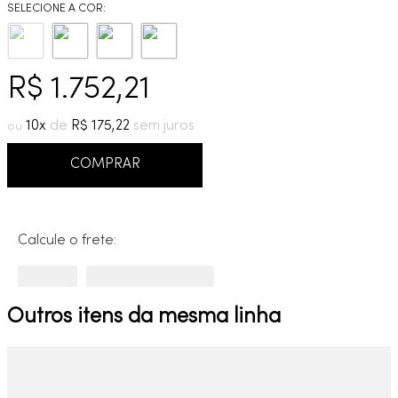
9
º
deca you
10
º
cobre escovado
R$
1
.
752
,
21
10
R$
175
,
22
COMPRAR
Calcule o frete:
Outros itens da mesma linha