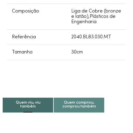
Composição
Liga de Cobre (bronze
e latão),Plásticos de
Engenharia
Referência
2040.BL83.030.MT
Tamanho
30cm
Quem viu, viu
Quem comprou,
também
comprou também