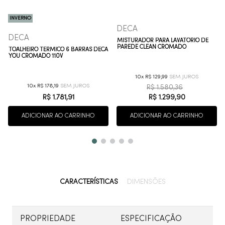
INVERNO
DECA
DECA
MISTURADOR PARA LAVATÓRIO DE
PAREDE CLEAN CROMADO
TOALHEIRO TÉRMICO 6 BARRAS DECA
YOU CROMADO 110V
10
R$
129
,
99
10
R$
178
,
19
R$
1
.
580
,
36
R$
1
.
781
,
91
R$
1
.
299
,
90
ADICIONAR AO CARRINHO
ADICIONAR AO CARRINHO
CARACTERÍSTICAS
DIMENSÕES
PROPRIEDADE
ESPECIFICAÇÃO