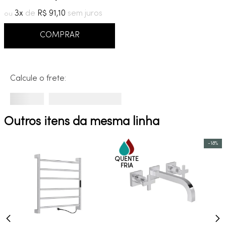
9
º
cobre escovado
3
R$
91
,
10
10
º
grafite escovado
COMPRAR
Calcule o frete:
Outros itens da mesma linha
-
18%