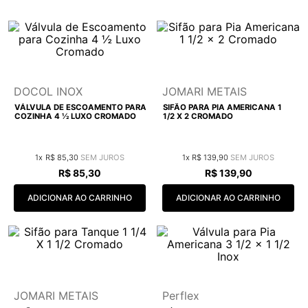
9
º
deca you
10
º
cobre escovado
DOCOL INOX
JOMARI METAIS
VÁLVULA DE ESCOAMENTO PARA
SIFÃO PARA PIA AMERICANA 1
COZINHA 4 ½ LUXO CROMADO
1/2 X 2 CROMADO
1
R$
85
,
30
1
R$
139
,
90
R$
85
,
30
R$
139
,
90
ADICIONAR AO CARRINHO
ADICIONAR AO CARRINHO
JOMARI METAIS
Perflex