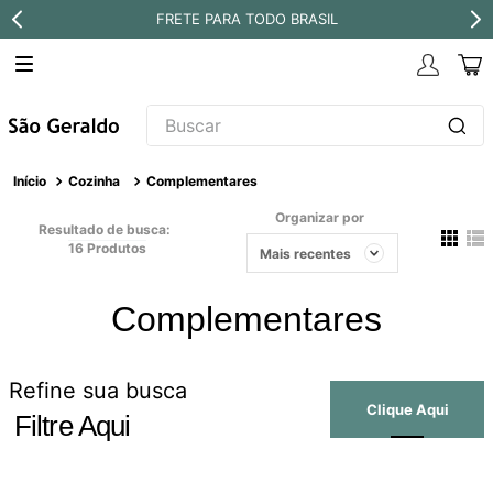
FRETE PARA TODO BRASIL
Buscar
TERMOS MAIS BUSCADOS
Cozinha
Complementares
1
º
revestimento
Organizar por
Resultado de busca:
2
º
níquel escovado
16
Produtos
Mais recentes
3
º
deca acabamento registro
Complementares
4
º
torneira
5
º
perola
Refine sua busca
6
º
atlas
Filtre Aqui
7
º
black matte
8
º
red gold