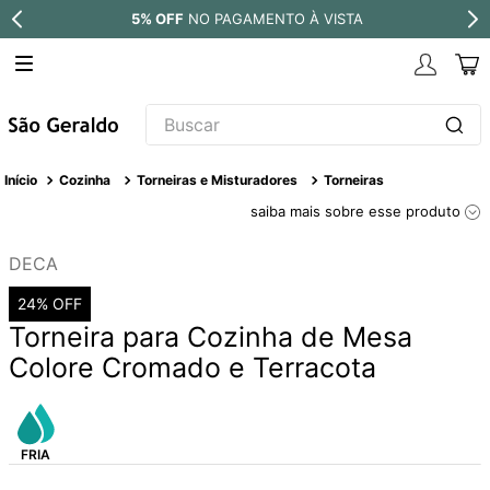
5% OFF
NO PAGAMENTO À VISTA
Buscar
TERMOS MAIS BUSCADOS
Cozinha
Torneiras e Misturadores
Torneiras
1
º
revestimento
saiba mais sobre esse produto
2
º
níquel escovado
DECA
3
º
deca acabamento registro
24%
OFF
4
º
torneira
Torneira para Cozinha de Mesa
5
º
atlas
Colore Cromado e Terracota
6
º
perola
7
º
deca you
8
º
black matte