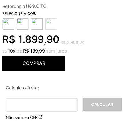
9
º
red gold
1189.C.TC
Referência
10
º
cobre escovado
R$
1
.
899
,
90
R$
2
.
499
,
90
10
R$
189
,
99
COMPRAR
Calcule o frete:
Não sei meu CEP