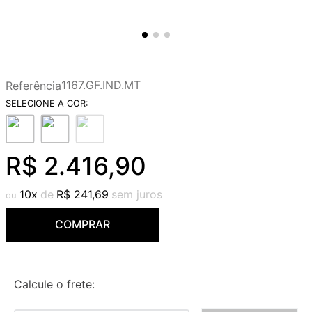
1167.GF.IND.MT
Referência
R$
2
.
416
,
90
10
R$
241
,
69
COMPRAR
Calcule o frete: