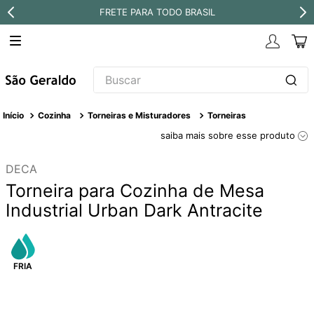
FRETE PARA TODO BRASIL
Buscar
TERMOS MAIS BUSCADOS
Cozinha
Torneiras e Misturadores
Torneiras
1
º
revestimento
saiba mais sobre esse produto
2
º
níquel escovado
DECA
3
º
torneira
Torneira para Cozinha de Mesa
4
º
atlas
Industrial Urban Dark Antracite
5
º
red gold
6
º
black matte
7
º
perola
8
º
deca you