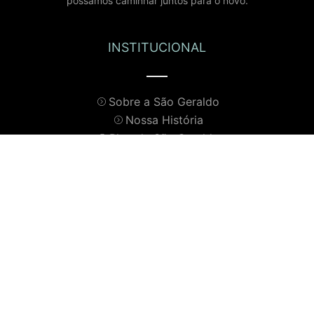
possamos caminhar juntos para o novo.
INSTITUCIONAL
Sobre a São Geraldo
Nossa História
Blog da São Geraldo
Nossas Lojas
Fale Conosco
AJUDA
Como Comprar
Formas de Envio
Formas de Pagamento