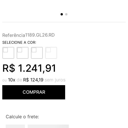
1189.GL26.RD
Referência
R$
1
.
241
,
91
10
R$
124
,
19
COMPRAR
Calcule o frete: