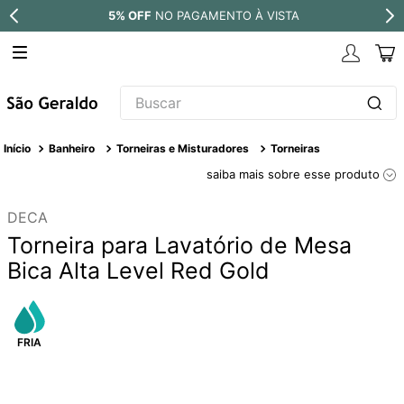
A
PARCELE EM ATÉ
10X SEM JUROS
Buscar
TERMOS MAIS BUSCADOS
Banheiro
Torneiras e Misturadores
Torneiras
1
º
revestimento
saiba mais sobre esse produto
2
º
níquel escovado
DECA
3
º
deca acabamento registro
Torneira para Lavatório de Mesa
4
º
torneira
Bica Alta Level Red Gold
5
º
atlas
6
º
perola
7
º
deca you
8
º
black matte