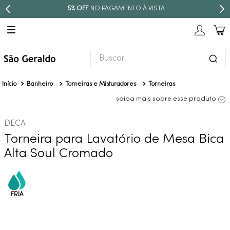
PARCELE EM ATÉ
10X SEM JUROS
Buscar
TERMOS MAIS BUSCADOS
Banheiro
Torneiras e Misturadores
Torneiras
1
º
revestimento
saiba mais sobre esse produto
2
º
níquel escovado
DECA
3
º
torneira
Torneira para Lavatório de Mesa Bica
4
º
atlas
Alta Soul Cromado
5
º
red gold
6
º
black matte
7
º
perola
8
º
deca you