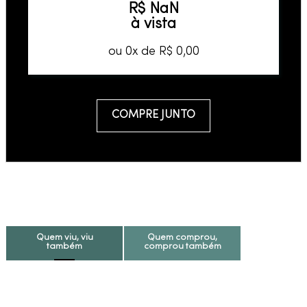
R$
NaN
à vista
ou
0
x de
R$
0
,
00
COMPRE JUNTO
Quem viu, viu
Quem comprou,
também
comprou também