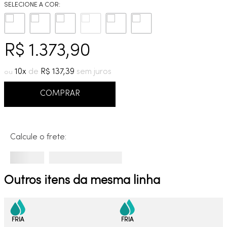
9
º
cobre escovado
10
º
grafite escovado
R$
1
.
373
,
90
10
R$
137
,
39
COMPRAR
Calcule o frete:
Outros itens da mesma linha