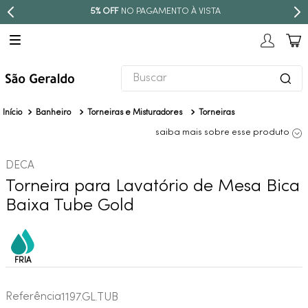
5% OFF
NO PAGAMENTO À VISTA
Buscar
TERMOS MAIS BUSCADOS
Banheiro
Torneiras e Misturadores
Torneiras
1
º
revestimento
saiba mais sobre esse produto
2
º
torneira
DECA
3
º
niquel escovado
Torneira para Lavatório de Mesa Bica
4
º
deca acabamento registro
Baixa Tube Gold
5
º
perola
6
º
atlas
7
º
black matte
8
º
red gold
Referência
1197.GL.TUB