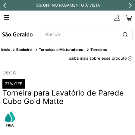
5% OFF
NO PAGAMENTO À VISTA
Buscar
TERMOS MAIS BUSCADOS
Banheiro
Torneiras e Misturadores
Torneiras
1
º
revestimento
saiba mais sobre esse produto
2
º
níquel escovado
DECA
3
º
torneira
27%
OFF
4
º
atlas
Torneira para Lavatório de Parede
5
º
red gold
Cubo Gold Matte
6
º
black matte
7
º
perola
8
º
deca you