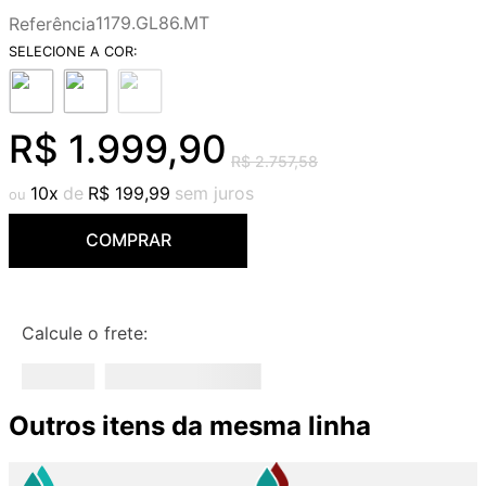
9
º
cobre escovado
1179.GL86.MT
Referência
10
º
grafite escovado
R$
1
.
999
,
90
R$
2
.
757
,
58
10
R$
199
,
99
COMPRAR
Calcule o frete:
Outros itens da mesma linha