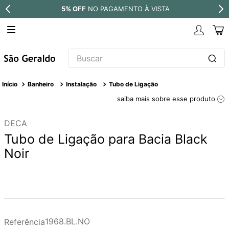
5% OFF
NO PAGAMENTO À VISTA
Buscar
TERMOS MAIS BUSCADOS
Banheiro
Instalação
Tubo de Ligação
1
º
revestimento
saiba mais sobre esse produto
2
º
níquel escovado
DECA
3
º
deca acabamento registro
Tubo de Ligação para Bacia Black
4
º
torneira
Noir
5
º
perola
6
º
atlas
7
º
black matte
8
º
red gold
1968.BL.NO
Referência