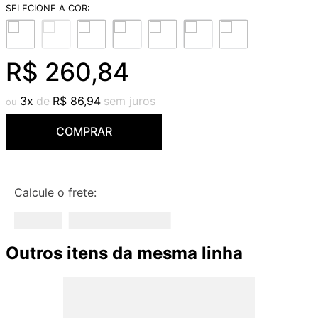
9
º
deca you
10
º
cobre escovado
R$
260
,
84
3
R$
86
,
94
COMPRAR
Calcule o frete:
Outros itens da mesma linha