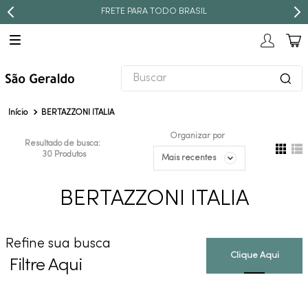
FRETE PARA TODO BRASIL
Buscar
TERMOS MAIS BUSCADOS
BERTAZZONI ITALIA
1
º
revestimento
Organizar por
Resultado de busca:
2
º
níquel escovado
30
Produtos
Mais recentes
3
º
deca acabamento registro
BERTAZZONI ITALIA
4
º
torneira
5
º
perola
Refine sua busca
6
º
atlas
Filtre Aqui
7
º
black matte
8
º
red gold