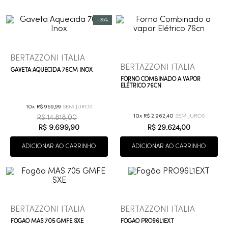
9
º
deca you
-
35%
10
º
cobre escovado
BERTAZZONI ITALIA
BERTAZZONI ITALIA
GAVETA AQUECIDA 76CM INOX
FORNO COMBINADO A VAPOR
ELÉTRICO 76CN
10
R$
969
,
99
10
R$
2
.
962
,
40
R$
14
.
818
,
00
R$
9
.
699
,
90
R$
29
.
624
,
00
ADICIONAR AO CARRINHO
ADICIONAR AO CARRINHO
BERTAZZONI ITALIA
BERTAZZONI ITALIA
FOGÃO MAS 705 GMFE SXE
FOGÃO PRO96L1EXT