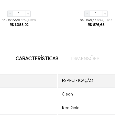
－
＋
－
＋
10
R$
108
,
80
10
R$
87
,
66
R$
1
.
088
,
02
R$
876
,
65
CARACTERÍSTICAS
DIMENSÕES
ESPECIFICAÇÃO
Clean
Red Gold