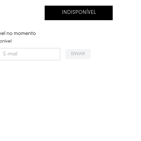
INDISPONÍVEL
ível no momento
onível
ENVIAR