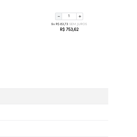
－
＋
9
R$
83
,
73
R$
753
,
62