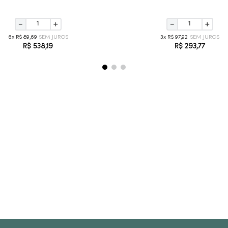
－
＋
－
＋
6
R$
89
,
69
3
R$
97
,
92
R$
538
,
19
R$
293
,
77