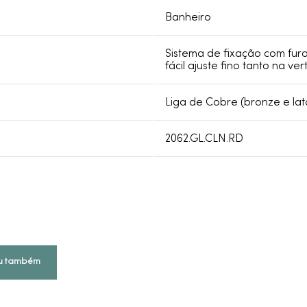
Banheiro
Sistema de fixação com furo
fácil ajuste fino tanto na ver
Liga de Cobre (bronze e lat
2062.GL.CLN.RD
u também