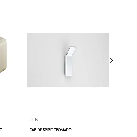
INDISPONÍVEL
VEJA MAIS
ZEN
ZEN
DO
CABIDE SPIRIT CROMADO
CABIDE M