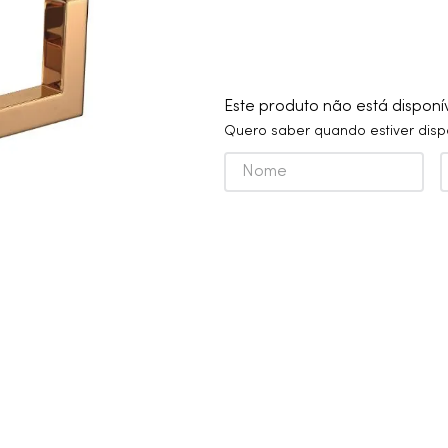
10
º
grafite escovado
Este produto não está dispon
Quero saber quando estiver disp