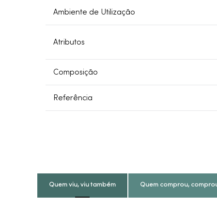
Ambiente de Utilização
Atributos
Composição
Referência
Quem viu, viu também
Quem comprou, compro