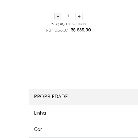
－
＋
7
R$
91
,
41
R$
639
,
90
R$
1
.
068
,
37
PROPRIEDADE
Linha
Cor