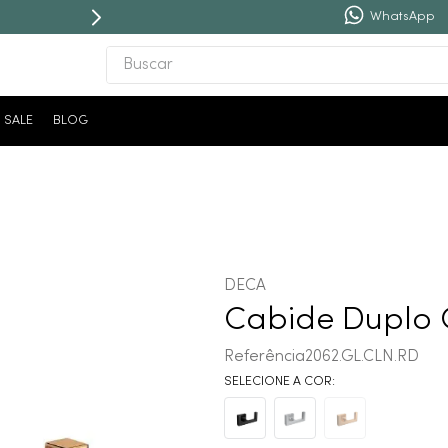
WhatsApp
Buscar
TERMOS MAIS BUSCADOS
SALE
BLOG
1
º
revestimento
2
º
torneira
3
º
níquel escovado
4
º
deca acabamento registro
5
º
perola
DECA
6
º
atlas
Cabide Duplo 
7
º
red gold
Referência
2062.GL.CLN.RD
8
º
black matte
9
º
cobre escovado