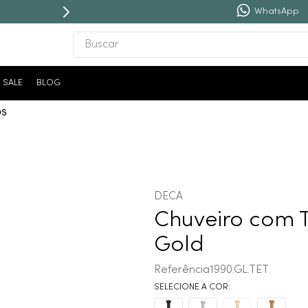
WhatsApp
Buscar
TERMOS MAIS BUSCADOS
SALE
BLOG
1
º
revestimento
OS
2
º
níquel escovado
3
º
deca acabamento registro
4
º
torneira
5
º
atlas
DECA
6
º
perola
Chuveiro com T
7
º
deca you
Gold
8
º
black matte
Referência
1990.GL.TET
9
º
red gold