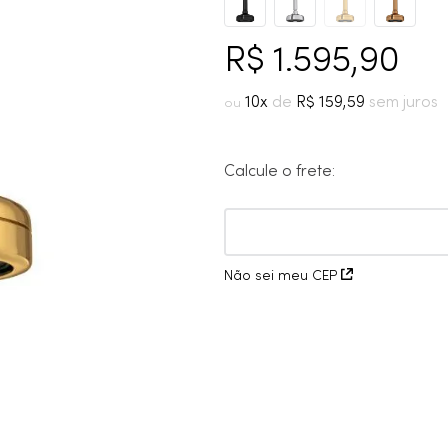
10
º
cobre escovado
R$
1
.
595
,
90
10
R$
159
,
59
Calcule o frete:
Não sei meu CEP