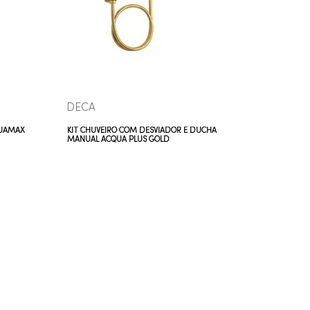
VEJA MAIS
DECA
DECA
QUAMAX
KIT CHUVEIRO COM DESVIADOR E DUCHA
KIT CHUV
MANUAL ACQUA PLUS GOLD
MANUAL A