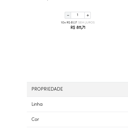
－
＋
10
R$
81
,
17
R$
811
,
71
PROPRIEDADE
Linha
Cor