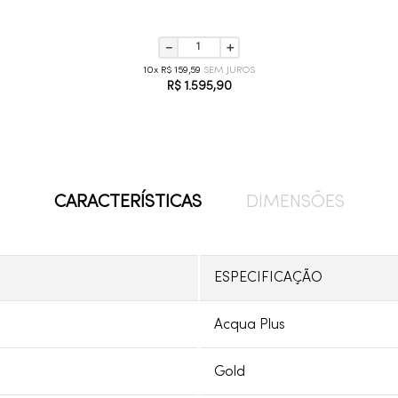
－
＋
10
R$
159
,
59
R$
1
.
595
,
90
CARACTERÍSTICAS
DIMENSÕES
ESPECIFICAÇÃO
Acqua Plus
Gold