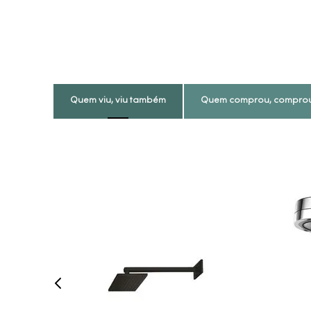
Quem viu, viu também
Quem comprou, compro
COMPRAR AGORA