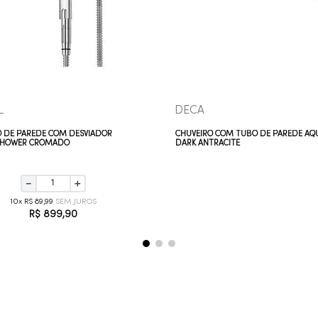
VEJA MAIS
VEJA MAIS
L
DECA
O DE PAREDE COM DESVIADOR
CHUVEIRO COM TUBO DE PAREDE A
SHOWER CROMADO
DARK ANTRACITE
－
＋
10
R$
89
,
99
R$
899
,
90