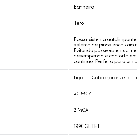
Banheiro
Teto
Possui sistema autolimpant
sistema de pinos encaixam 
Evitando possíveis entupim
desempenho e conforto em t
continuo. Perfeito para um
Liga de Cobre (bronze e lat
40 MCA
2 MCA
1990.GL.TET