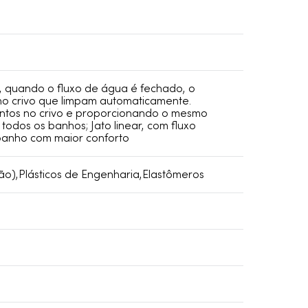
e, quando o fluxo de água é fechado, o
no crivo que limpam automaticamente.
entos no crivo e proporcionando o mesmo
odos os banhos; Jato linear, com fluxo
 banho com maior conforto
ão),Plásticos de Engenharia,Elastômeros