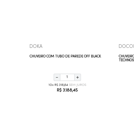
VEJA MAIS
DOKA
DOCO
 40 CM
CHUVEIRO COM TUBO DE PAREDE OFF BLACK
CHUVEIR
TECHNO
－
＋
10
R$
318
,
84
R$
3
.
188
,
45