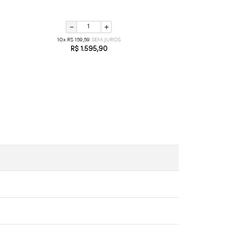
－
＋
10
R$
159
,
59
R$
1
.
595
,
90