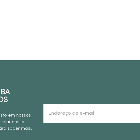
EBA
OS
isto em nossos
ncelar nossa
ra saber mais,