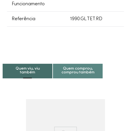
Funcionamento
Referência
1990.GL.TET.RD
Quem viu, viu
Quem comprou,
também
comprou também