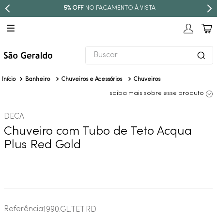
5% OFF
NO PAGAMENTO À VISTA
Buscar
TERMOS MAIS BUSCADOS
Banheiro
Chuveiros e Acessórios
Chuveiros
1
º
revestimento
saiba mais sobre esse produto
2
º
níquel escovado
DECA
3
º
deca acabamento registro
Chuveiro com Tubo de Teto Acqua
4
º
torneira
Plus Red Gold
5
º
perola
6
º
atlas
7
º
red gold
8
º
black matte
Referência
1990.GL.TET.RD