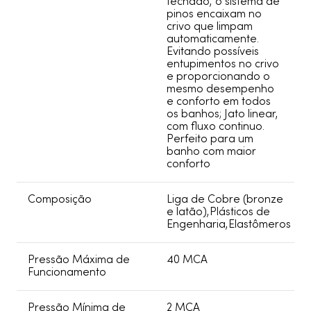
fechado, o sistema de
pinos encaixam no
crivo que limpam
automaticamente.
Evitando possíveis
entupimentos no crivo
e proporcionando o
mesmo desempenho
e conforto em todos
os banhos; Jato linear,
com fluxo continuo.
Perfeito para um
banho com maior
conforto
Composição
Liga de Cobre (bronze
e latão),Plásticos de
Engenharia,Elastômeros
Pressão Máxima de
40 MCA
Funcionamento
Pressão Mínima de
2 MCA