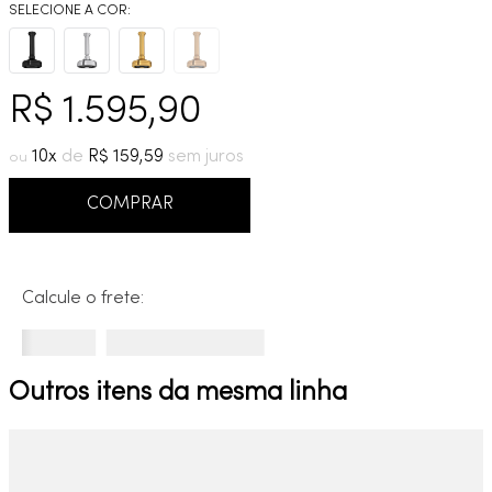
9
º
deca you
10
º
cobre escovado
R$
1
.
595
,
90
10
R$
159
,
59
COMPRAR
Calcule o frete:
Outros itens da mesma linha