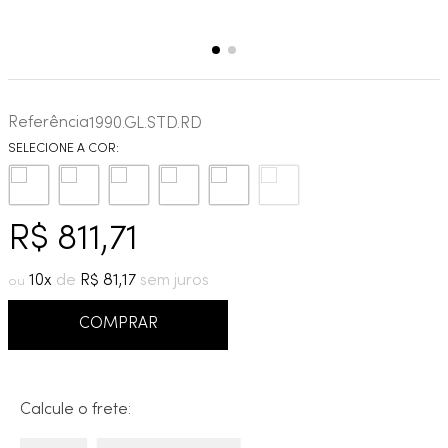
Referência
1990.GL.STD.RD
R$
811
,
71
10
R$
81
,
17
COMPRAR
Calcule o frete: