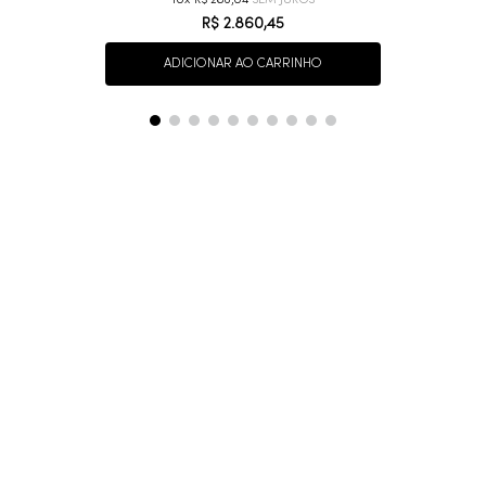
10
R$
286
,
04
R$
2
.
860
,
45
ADICIONAR AO CARRINHO