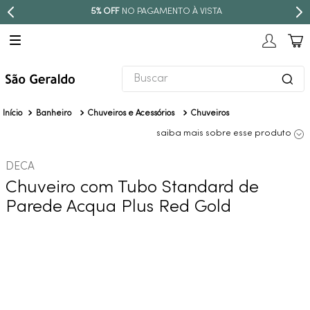
5% OFF
NO PAGAMENTO À VISTA
Buscar
TERMOS MAIS BUSCADOS
Banheiro
Chuveiros e Acessórios
Chuveiros
1
º
revestimento
saiba mais sobre esse produto
2
º
torneira
DECA
3
º
niquel escovado
Chuveiro com Tubo Standard de
4
º
deca acabamento registro
Parede Acqua Plus Red Gold
5
º
perola
6
º
atlas
7
º
black matte
8
º
red gold